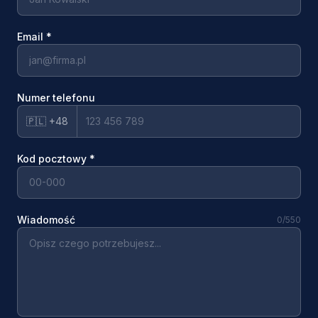
Email
*
Numer telefonu
🇵🇱 +48
Kod pocztowy
*
Wiadomość
0
/550