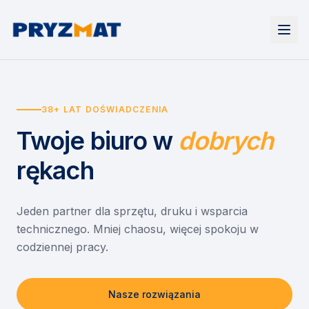
Strona główna
Tonery i tusze
38+ LAT DOŚWIADCZENIA
Urządzenia
Wynajem
Drukarki i urządzenia wielofunkcyjne
Twoje biuro
w
dobrych
EZD RP
Etykiety i identyfikacja
Wynajem drukarek
Misja szkoła
Skanery i obieg dokumentów
Wynajem urządzeń biurowych
rękach
Monitory interaktywne
Asystent druku
Serwis
Niszczarki dokumentów
Sklep
O nas
Jeden partner dla sprzętu, druku i wsparcia
technicznego. Mniej chaosu, więcej spokoju w
Kontakt
PL
/
EN
codziennej pracy.
Nasze rozwiązania