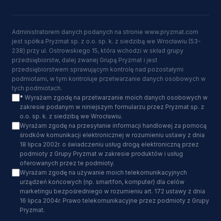
Administratorem danych podanych na stronie www.pryzmat.com
jest spółka Pryzmat sp. z o.o. sp. k. z siedzibą we Wrocławiu (53-
238) przy ul. Ostrowskiego 15, która wchodzi w skład grupy
przedsiębiorstw, dalej zwanej Grupą Pryzmat i jest
przedsiębiorstwem sprawującym kontrolę nad pozostałymi
podmiotami, w tym kontroluje przetwarzanie danych osobowych w
tych podmiotach.
*
Wyrażam zgodę na przetwarzanie moich danych osobowych w
zakresie podanym w niniejszym formularzu przez Pryzmat sp. z
o.o. sp. k. z siedzibą we Wrocławiu.
Wyrażam zgodę na przesyłanie informacji handlowej za pomocą
środków komunikacji elektronicznej w rozumieniu ustawy z dnia
18 lipca 2002r. o świadczeniu usług drogą elektroniczną przez
podmioty z Grupy Pryzmat w zakresie produktów i usług
oferowanych przez te podmioty.
Wyrażam zgodę na używanie moich telekomunikacyjnych
urządzeń końcowych (np. smartfon, komputer) dla celów
marketingu bezpośredniego w rozumieniu art. 172 ustawy z dnia
16 lipca 2004r. Prawo telekomunikacyjne przez podmioty z Grupy
Pryzmat.