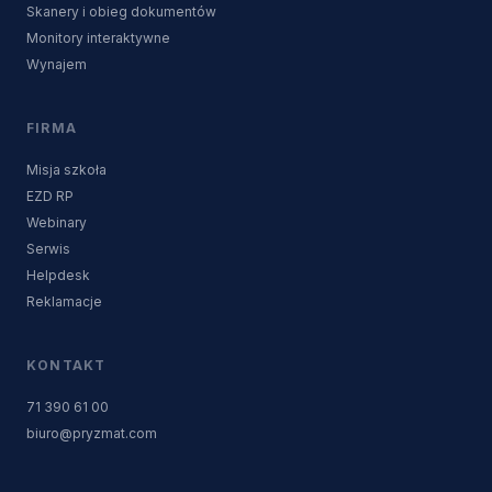
Skanery i obieg dokumentów
Monitory interaktywne
Wynajem
FIRMA
Misja szkoła
EZD RP
Webinary
Serwis
Helpdesk
Reklamacje
KONTAKT
71 390 61 00
biuro@pryzmat.com