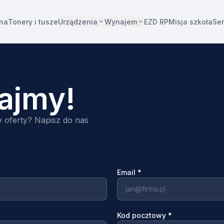
Urządzenia
Wynajem
wna
Tonery i tusze
EZD RP
Misja szkoła
Se
ajmy!
 oferty? Napisz do nas
Email
*
Kod pocztowy
*