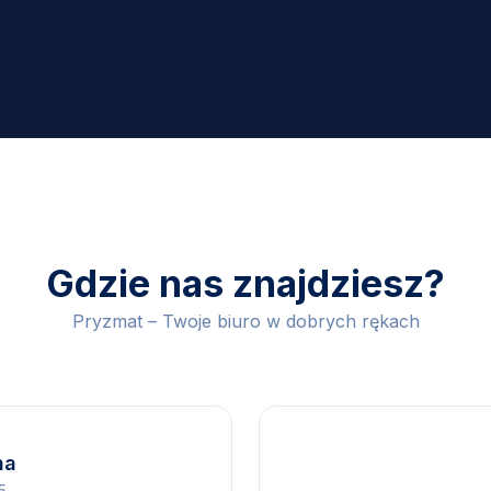
Gdzie nas znajdziesz?
Pryzmat – Twoje biuro w dobrych rękach
na
5