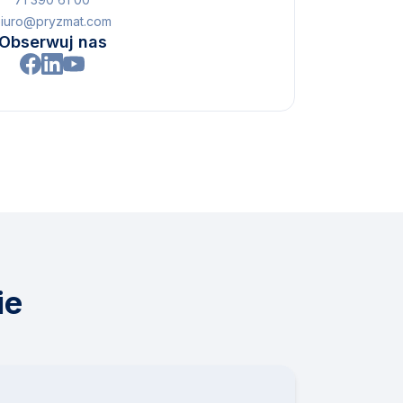
iuro@pryzmat.com
Obserwuj nas
ie