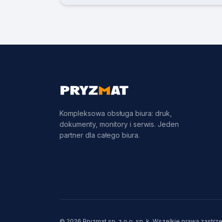
Kompleksowa obsługa biura: druk,
dokumenty, monitory i serwis. Jeden
partner dla całego biura.
© 2026 Pryzmat sp. z o.o. sp. k. Wszelkie prawa zastrz