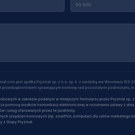
.com jest spółka Pryzmat sp. z o.o. sp. k. z siedzibą we Wrocławiu (53-23
jest przedsiębiorstwem sprawującym kontrolę nad pozostałymi podmiotami, 
owych w zakresie podanym w niniejszym formularzu przez Pryzmat sp. z o.
za pomocą środków komunikacji elektronicznej w rozumieniu ustawy z dnia 1
ów i usług oferowanych przez te podmioty.
ch urządzeń końcowych (np. smartfon, komputer) dla celów marketingu bez
y z Grupy Pryzmat.