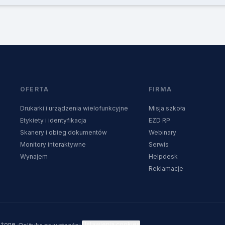
OFERTA
FIRMA
Drukarki i urządzenia wielofunkcyjne
Misja szkoła
Etykiety i identyfikacja
EZD RP
Skanery i obieg dokumentów
Webinary
Monitory interaktywne
Serwis
Wynajem
Helpdesk
Reklamacje
·
·
eżone.
Ustawienia cookies