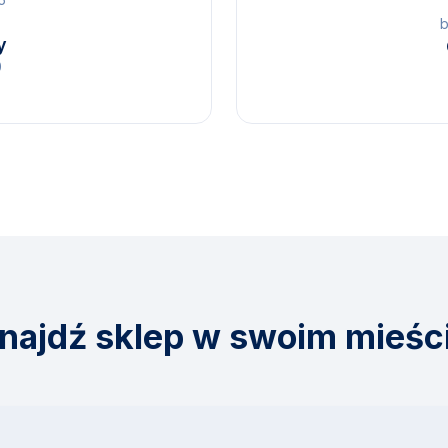
b
y
0
najdź sklep w swoim mieśc