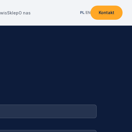
Kontakt
rwis
Sklep
O nas
PL
/
EN