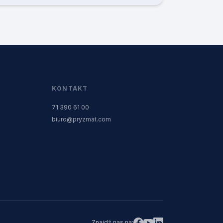
KONTAKT
71 390 61 00
biuro@pryzmat.com
Znajdź nas na
: