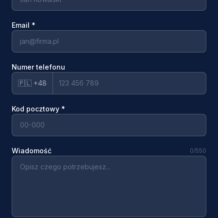
Email
*
Numer telefonu
🇵🇱 +48
Kod pocztowy
*
Wiadomość
0
/550