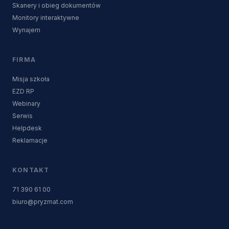
Skanery i obieg dokumentów
Monitory interaktywne
Wynajem
FIRMA
Misja szkoła
EZD RP
Webinary
Serwis
Helpdesk
Reklamacje
KONTAKT
71 390 61 00
biuro@pryzmat.com