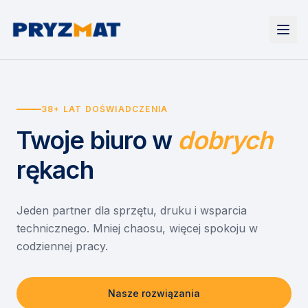
Strona główna
Tonery i tusze
38+ LAT DOŚWIADCZENIA
Urządzenia
Wynajem
Drukarki i urządzenia wielofunkcyjne
Twoje biuro
w
dobrych
EZD RP
Etykiety i identyfikacja
Wynajem drukarek
Misja szkoła
Skanery i obieg dokumentów
Wynajem urządzeń biurowych
rękach
Monitory interaktywne
Asystent druku
Serwis
Niszczarki dokumentów
Sklep
O nas
Jeden partner dla sprzętu, druku i wsparcia
technicznego. Mniej chaosu, więcej spokoju w
Kontakt
PL
/
EN
codziennej pracy.
Nasze rozwiązania