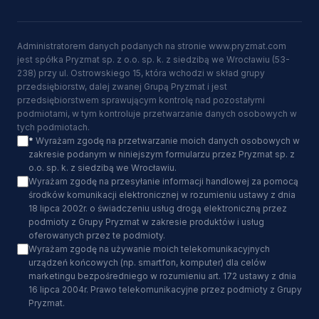
Administratorem danych podanych na stronie www.pryzmat.com
jest spółka Pryzmat sp. z o.o. sp. k. z siedzibą we Wrocławiu (53-
238) przy ul. Ostrowskiego 15, która wchodzi w skład grupy
przedsiębiorstw, dalej zwanej Grupą Pryzmat i jest
przedsiębiorstwem sprawującym kontrolę nad pozostałymi
podmiotami, w tym kontroluje przetwarzanie danych osobowych w
tych podmiotach.
*
Wyrażam zgodę na przetwarzanie moich danych osobowych w
zakresie podanym w niniejszym formularzu przez Pryzmat sp. z
o.o. sp. k. z siedzibą we Wrocławiu.
Wyrażam zgodę na przesyłanie informacji handlowej za pomocą
środków komunikacji elektronicznej w rozumieniu ustawy z dnia
18 lipca 2002r. o świadczeniu usług drogą elektroniczną przez
podmioty z Grupy Pryzmat w zakresie produktów i usług
oferowanych przez te podmioty.
Wyrażam zgodę na używanie moich telekomunikacyjnych
urządzeń końcowych (np. smartfon, komputer) dla celów
marketingu bezpośredniego w rozumieniu art. 172 ustawy z dnia
16 lipca 2004r. Prawo telekomunikacyjne przez podmioty z Grupy
Pryzmat.