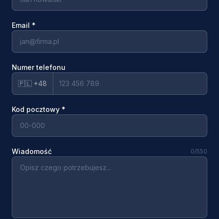
Email
*
Numer telefonu
🇵🇱 +48
Kod pocztowy
*
Wiadomość
0
/550