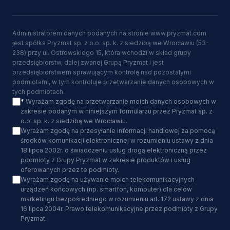
Administratorem danych podanych na stronie www.pryzmat.com
jest spółka Pryzmat sp. z o.o. sp. k. z siedzibą we Wrocławiu (53-
238) przy ul. Ostrowskiego 15, która wchodzi w skład grupy
przedsiębiorstw, dalej zwanej Grupą Pryzmat i jest
przedsiębiorstwem sprawującym kontrolę nad pozostałymi
podmiotami, w tym kontroluje przetwarzanie danych osobowych w
tych podmiotach.
*
Wyrażam zgodę na przetwarzanie moich danych osobowych w
zakresie podanym w niniejszym formularzu przez Pryzmat sp. z
o.o. sp. k. z siedzibą we Wrocławiu.
Wyrażam zgodę na przesyłanie informacji handlowej za pomocą
środków komunikacji elektronicznej w rozumieniu ustawy z dnia
18 lipca 2002r. o świadczeniu usług drogą elektroniczną przez
podmioty z Grupy Pryzmat w zakresie produktów i usług
oferowanych przez te podmioty.
Wyrażam zgodę na używanie moich telekomunikacyjnych
urządzeń końcowych (np. smartfon, komputer) dla celów
marketingu bezpośredniego w rozumieniu art. 172 ustawy z dnia
16 lipca 2004r. Prawo telekomunikacyjne przez podmioty z Grupy
Pryzmat.