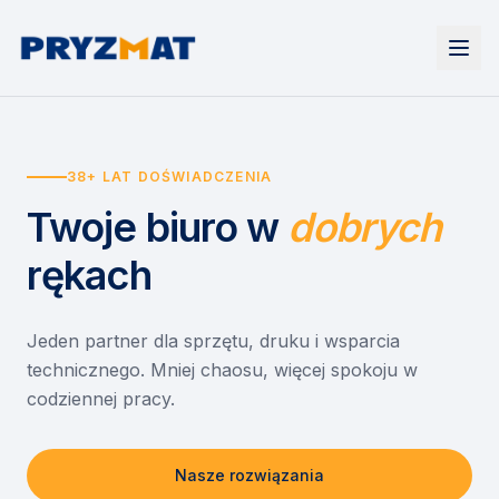
Strona główna
Tonery i tusze
38+ LAT DOŚWIADCZENIA
Urządzenia
Wynajem
Drukarki i urządzenia wielofunkcyjne
Twoje biuro
w
dobrych
EZD RP
Etykiety i identyfikacja
Wynajem drukarek
Misja szkoła
Skanery i obieg dokumentów
Wynajem urządzeń biurowych
rękach
Monitory interaktywne
Asystent druku
Serwis
Niszczarki dokumentów
Sklep
O nas
Jeden partner dla sprzętu, druku i wsparcia
technicznego. Mniej chaosu, więcej spokoju w
Kontakt
PL
/
EN
codziennej pracy.
Nasze rozwiązania