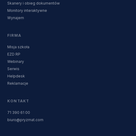
Skanery i obieg dokumentów
Monitory interaktywne
Wynajem
FIRMA
Misja szkoła
EZD RP
Webinary
Serwis
Helpdesk
Reklamacje
KONTAKT
71 390 61 00
biuro@pryzmat.com