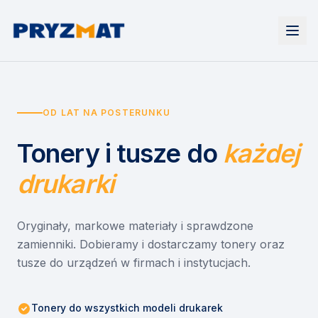
Strona główna
Tonery i tusze
OD LAT NA POSTERUNKU
Urządzenia
Wynajem
Drukarki i urządzenia wielofunkcyjne
Tonery i tusze do
każdej
EZD RP
Etykiety i identyfikacja
Wynajem drukarek
Misja szkoła
Skanery i obieg dokumentów
Wynajem urządzeń biurowych
drukarki
Monitory interaktywne
Asystent druku
Serwis
Niszczarki dokumentów
Sklep
O nas
Oryginały, markowe materiały i sprawdzone
zamienniki. Dobieramy i dostarczamy tonery oraz
Kontakt
PL
/
EN
tusze do urządzeń w firmach i instytucjach.
Tonery do wszystkich modeli drukarek