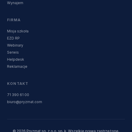
Wynajem
FIRMA
Misja szkoła
EZD RP
Webinary
Serwis
Helpdesk
Reklamacje
KONTAKT
71 390 61 00
biuro@pryzmat.com
© 2026 Pryzmat sp. z o.o. sp. k. Wszelkie prawa zastrzeżone.