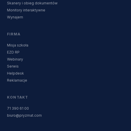
Skanery i obieg dokumentów
Monitory interaktywne
Wynajem
FIRMA
Misja szkoła
EZD RP
Webinary
Serwis
Helpdesk
Reklamacje
KONTAKT
71 390 61 00
biuro@pryzmat.com