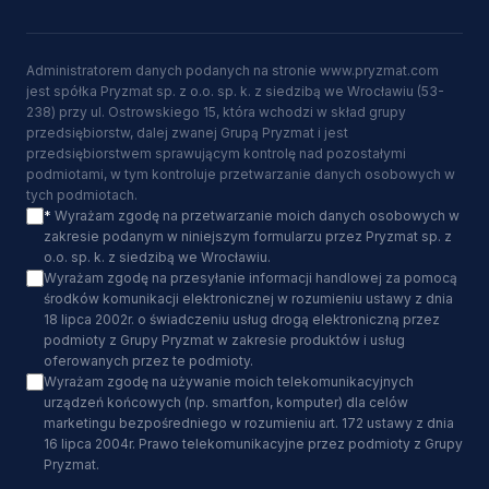
Administratorem danych podanych na stronie www.pryzmat.com
jest spółka Pryzmat sp. z o.o. sp. k. z siedzibą we Wrocławiu (53-
238) przy ul. Ostrowskiego 15, która wchodzi w skład grupy
przedsiębiorstw, dalej zwanej Grupą Pryzmat i jest
przedsiębiorstwem sprawującym kontrolę nad pozostałymi
podmiotami, w tym kontroluje przetwarzanie danych osobowych w
tych podmiotach.
*
Wyrażam zgodę na przetwarzanie moich danych osobowych w
zakresie podanym w niniejszym formularzu przez Pryzmat sp. z
o.o. sp. k. z siedzibą we Wrocławiu.
Wyrażam zgodę na przesyłanie informacji handlowej za pomocą
środków komunikacji elektronicznej w rozumieniu ustawy z dnia
18 lipca 2002r. o świadczeniu usług drogą elektroniczną przez
podmioty z Grupy Pryzmat w zakresie produktów i usług
oferowanych przez te podmioty.
Wyrażam zgodę na używanie moich telekomunikacyjnych
urządzeń końcowych (np. smartfon, komputer) dla celów
marketingu bezpośredniego w rozumieniu art. 172 ustawy z dnia
16 lipca 2004r. Prawo telekomunikacyjne przez podmioty z Grupy
Pryzmat.