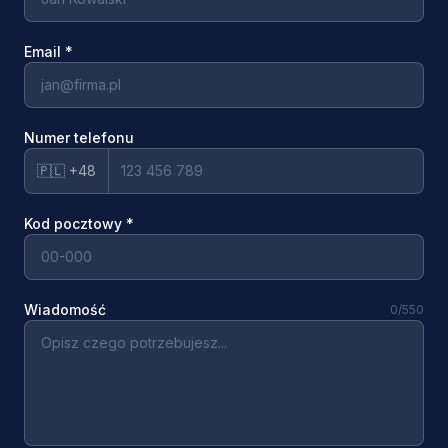
Email
*
Numer telefonu
🇵🇱 +48
Kod pocztowy
*
Wiadomość
0
/550