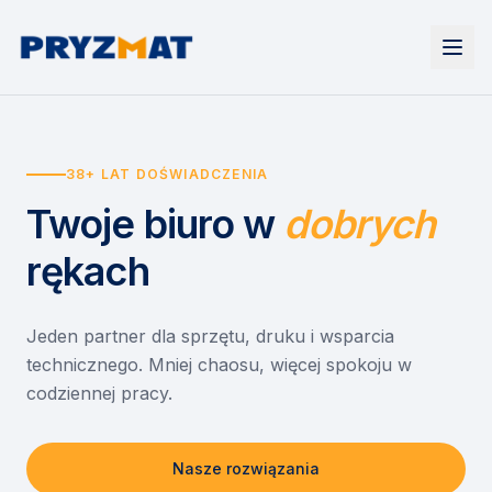
Strona główna
Tonery i tusze
38+ LAT DOŚWIADCZENIA
Urządzenia
Wynajem
Drukarki i urządzenia wielofunkcyjne
Twoje biuro
w
dobrych
EZD RP
Etykiety i identyfikacja
Wynajem drukarek
Misja szkoła
Skanery i obieg dokumentów
Wynajem urządzeń biurowych
rękach
Monitory interaktywne
Asystent druku
Serwis
Niszczarki dokumentów
Sklep
O nas
Jeden partner dla sprzętu, druku i wsparcia
technicznego. Mniej chaosu, więcej spokoju w
Kontakt
PL
/
EN
codziennej pracy.
Nasze rozwiązania