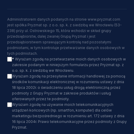
Administratorem danych podanych na stronie www.pryzmat.com
jest spółka Pryzmat sp. z o.o. sp. k. z siedzibą we Wrocławiu (53-
238) przy ul. Ostrowskiego 15, która wchodzi w skład grupy
przedsiębiorstw, dalej zwanej Grupą Pryzmat i jest
przedsiębiorstwem sprawującym kontrolę nad pozostałymi
podmiotami, w tym kontroluje przetwarzanie danych osobowych w
tych podmiotach.
*
Wyrażam zgodę na przetwarzanie moich danych osobowych w
zakresie podanym w niniejszym formularzu przez Pryzmat sp. z
o.o. sp. k. z siedzibą we Wrocławiu.
Wyrażam zgodę na przesyłanie informacji handlowej za pomocą
środków komunikacji elektronicznej w rozumieniu ustawy z dnia
18 lipca 2002r. o świadczeniu usług drogą elektroniczną przez
podmioty z Grupy Pryzmat w zakresie produktów i usług
oferowanych przez te podmioty.
Wyrażam zgodę na używanie moich telekomunikacyjnych
urządzeń końcowych (np. smartfon, komputer) dla celów
marketingu bezpośredniego w rozumieniu art. 172 ustawy z dnia
16 lipca 2004r. Prawo telekomunikacyjne przez podmioty z Grupy
Pryzmat.