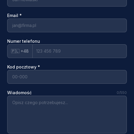
Email
*
Numer telefonu
🇵🇱 +48
Kod pocztowy
*
Wiadomość
0
/550