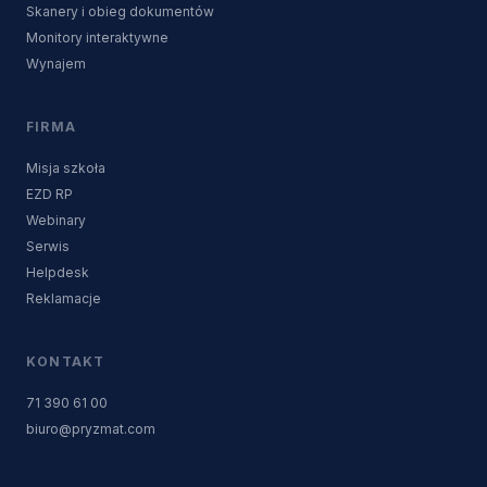
Skanery i obieg dokumentów
Monitory interaktywne
Wynajem
FIRMA
Misja szkoła
EZD RP
Webinary
Serwis
Helpdesk
Reklamacje
KONTAKT
71 390 61 00
biuro@pryzmat.com