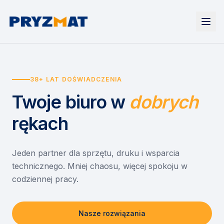
Strona główna
Tonery i tusze
38+ LAT DOŚWIADCZENIA
Urządzenia
Wynajem
Drukarki i urządzenia wielofunkcyjne
Twoje biuro
w
dobrych
EZD RP
Etykiety i identyfikacja
Wynajem drukarek
Misja szkoła
Skanery i obieg dokumentów
Wynajem urządzeń biurowych
rękach
Monitory interaktywne
Asystent druku
Serwis
Niszczarki dokumentów
Sklep
O nas
Jeden partner dla sprzętu, druku i wsparcia
technicznego. Mniej chaosu, więcej spokoju w
Kontakt
PL
/
EN
codziennej pracy.
Nasze rozwiązania