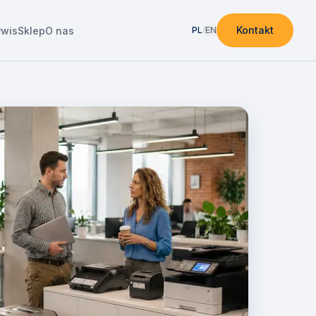
Kontakt
rwis
Sklep
O nas
PL
/
EN