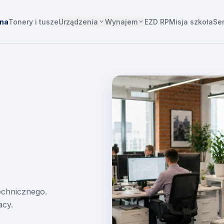
Urządzenia
Wynajem
wna
Tonery i tusze
EZD RP
Misja szkoła
Se
technicznego.
acy.