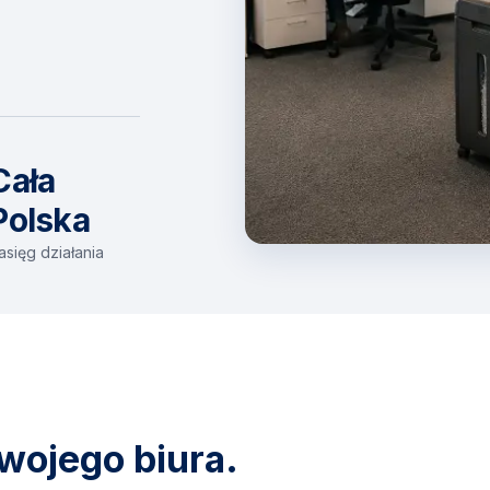
Cała
Polska
asięg działania
wojego biura.