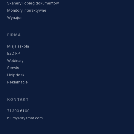
Skanery i obieg dokumentów
Monitory interaktywne
Wynajem
FIRMA
Misja szkoła
EZD RP
Webinary
Serwis
Helpdesk
Reklamacje
KONTAKT
71 390 61 00
biuro@pryzmat.com