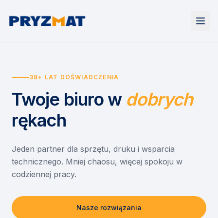
Strona główna
Tonery i tusze
38+ LAT DOŚWIADCZENIA
Urządzenia
Wynajem
Drukarki i urządzenia wielofunkcyjne
Twoje biuro
w
dobrych
EZD RP
Etykiety i identyfikacja
Wynajem drukarek
Misja szkoła
Skanery i obieg dokumentów
Wynajem urządzeń biurowych
rękach
Monitory interaktywne
Asystent druku
Serwis
Niszczarki dokumentów
Sklep
O nas
Jeden partner dla sprzętu, druku i wsparcia
technicznego. Mniej chaosu, więcej spokoju w
Kontakt
PL
/
EN
codziennej pracy.
Nasze rozwiązania