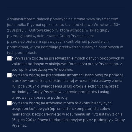
Administratorem danych podanych na stronie www.pryzmat.com
jest spółka Pryzmat sp. z o.o. sp. k. z siedzibą we Wrocławiu (53-
238) przy ul. Ostrowskiego 15, która wchodzi w skład grupy
przedsiębiorstw, dalej zwanej Grupą Pryzmat i jest
przedsiębiorstwem sprawującym kontrolę nad pozostałymi
podmiotami, w tym kontroluje przetwarzanie danych osobowych w
tych podmiotach.
*
Wyrażam zgodę na przetwarzanie moich danych osobowych w
zakresie podanym w niniejszym formularzu przez Pryzmat sp. z
o.o. sp. k. z siedzibą we Wrocławiu.
Wyrażam zgodę na przesyłanie informacji handlowej za pomocą
środków komunikacji elektronicznej w rozumieniu ustawy z dnia
18 lipca 2002r. o świadczeniu usług drogą elektroniczną przez
podmioty z Grupy Pryzmat w zakresie produktów i usług
oferowanych przez te podmioty.
Wyrażam zgodę na używanie moich telekomunikacyjnych
urządzeń końcowych (np. smartfon, komputer) dla celów
marketingu bezpośredniego w rozumieniu art. 172 ustawy z dnia
16 lipca 2004r. Prawo telekomunikacyjne przez podmioty z Grupy
Pryzmat.