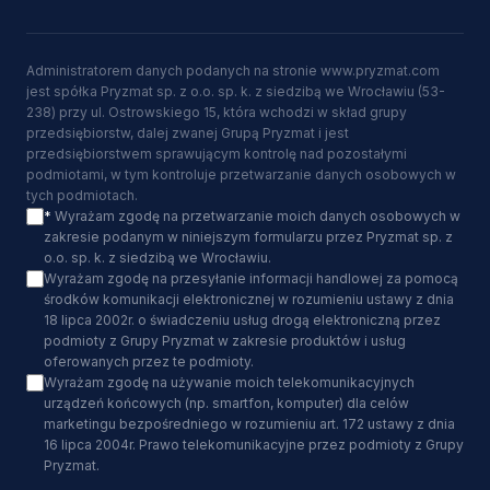
Administratorem danych podanych na stronie www.pryzmat.com
jest spółka Pryzmat sp. z o.o. sp. k. z siedzibą we Wrocławiu (53-
238) przy ul. Ostrowskiego 15, która wchodzi w skład grupy
przedsiębiorstw, dalej zwanej Grupą Pryzmat i jest
przedsiębiorstwem sprawującym kontrolę nad pozostałymi
podmiotami, w tym kontroluje przetwarzanie danych osobowych w
tych podmiotach.
*
Wyrażam zgodę na przetwarzanie moich danych osobowych w
zakresie podanym w niniejszym formularzu przez Pryzmat sp. z
o.o. sp. k. z siedzibą we Wrocławiu.
Wyrażam zgodę na przesyłanie informacji handlowej za pomocą
środków komunikacji elektronicznej w rozumieniu ustawy z dnia
18 lipca 2002r. o świadczeniu usług drogą elektroniczną przez
podmioty z Grupy Pryzmat w zakresie produktów i usług
oferowanych przez te podmioty.
Wyrażam zgodę na używanie moich telekomunikacyjnych
urządzeń końcowych (np. smartfon, komputer) dla celów
marketingu bezpośredniego w rozumieniu art. 172 ustawy z dnia
16 lipca 2004r. Prawo telekomunikacyjne przez podmioty z Grupy
Pryzmat.