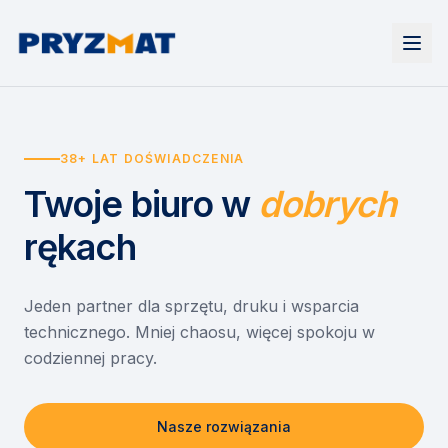
Strona główna
Tonery i tusze
38+ LAT DOŚWIADCZENIA
Urządzenia
Wynajem
Drukarki i urządzenia wielofunkcyjne
Twoje biuro
w
dobrych
EZD RP
Etykiety i identyfikacja
Wynajem drukarek
Misja szkoła
Skanery i obieg dokumentów
Wynajem urządzeń biurowych
rękach
Monitory interaktywne
Asystent druku
Serwis
Niszczarki dokumentów
Sklep
O nas
Jeden partner dla sprzętu, druku i wsparcia
technicznego. Mniej chaosu, więcej spokoju w
Kontakt
PL
/
EN
codziennej pracy.
Nasze rozwiązania