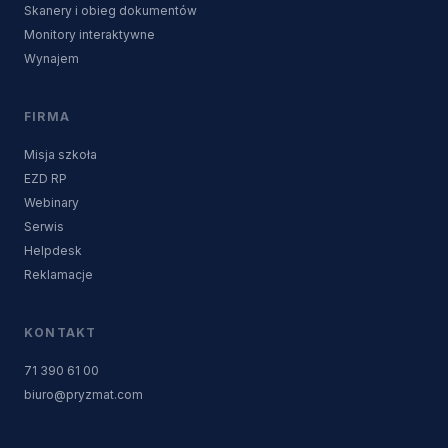
Skanery i obieg dokumentów
Monitory interaktywne
Wynajem
FIRMA
Misja szkoła
EZD RP
Webinary
Serwis
Helpdesk
Reklamacje
KONTAKT
71 390 61 00
biuro@pryzmat.com