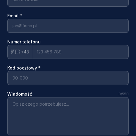
Email
*
Numer telefonu
🇵🇱 +48
Kod pocztowy
*
Wiadomość
0
/550