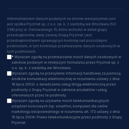
Administratorem danych podanych na stronie www.pryzmat.com
jest spółka Pryzmat sp. z o.o. sp. k. z siedzibą we Wrocławiu (53-
238) przy ul. Ostrowskiego 15, która wchodzi w skład grupy
przedsiębiorstw, dalej zwanej Grupą Pryzmat i jest
przedsiębiorstwem sprawującym kontrolę nad pozostałymi
podmiotami, w tym kontroluje przetwarzanie danych osobowych w
tych podmiotach.
*
Wyrażam zgodę na przetwarzanie moich danych osobowych w
zakresie podanym w niniejszym formularzu przez Pryzmat sp. z
o.o. sp. k. z siedzibą we Wrocławiu.
Wyrażam zgodę na przesyłanie informacji handlowej za pomocą
środków komunikacji elektronicznej w rozumieniu ustawy z dnia
18 lipca 2002r. o świadczeniu usług drogą elektroniczną przez
podmioty z Grupy Pryzmat w zakresie produktów i usług
oferowanych przez te podmioty.
Wyrażam zgodę na używanie moich telekomunikacyjnych
urządzeń końcowych (np. smartfon, komputer) dla celów
marketingu bezpośredniego w rozumieniu art. 172 ustawy z dnia
16 lipca 2004r. Prawo telekomunikacyjne przez podmioty z Grupy
Pryzmat.