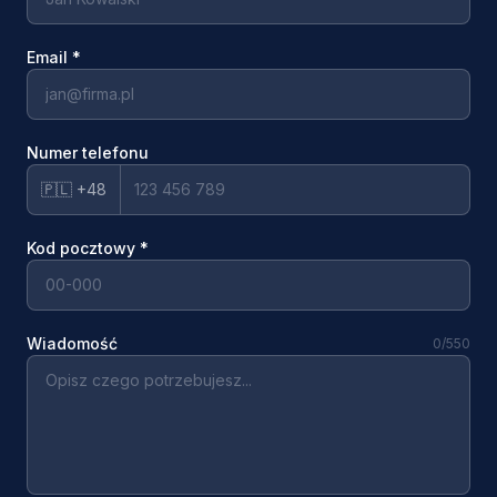
Email
*
Numer telefonu
🇵🇱 +48
Kod pocztowy
*
Wiadomość
0
/550