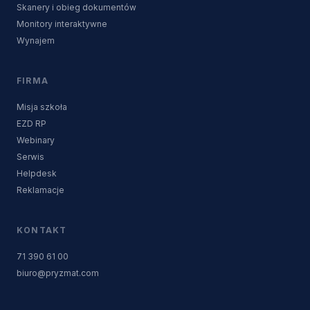
Skanery i obieg dokumentów
Monitory interaktywne
Wynajem
FIRMA
Misja szkoła
EZD RP
Webinary
Serwis
Helpdesk
Reklamacje
KONTAKT
71 390 61 00
biuro@pryzmat.com