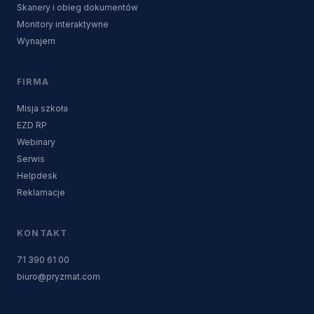
Skanery i obieg dokumentów
Monitory interaktywne
Wynajem
FIRMA
Misja szkoła
EZD RP
Webinary
Serwis
Helpdesk
Reklamacje
KONTAKT
71 390 61 00
biuro@pryzmat.com