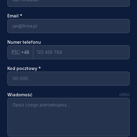
Email
*
Numer telefonu
🇵🇱 +48
Kod pocztowy
*
Wiadomość
0
/550