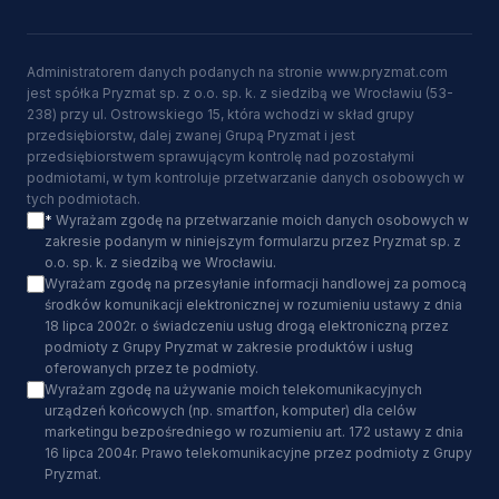
Administratorem danych podanych na stronie www.pryzmat.com
jest spółka Pryzmat sp. z o.o. sp. k. z siedzibą we Wrocławiu (53-
238) przy ul. Ostrowskiego 15, która wchodzi w skład grupy
przedsiębiorstw, dalej zwanej Grupą Pryzmat i jest
przedsiębiorstwem sprawującym kontrolę nad pozostałymi
podmiotami, w tym kontroluje przetwarzanie danych osobowych w
tych podmiotach.
*
Wyrażam zgodę na przetwarzanie moich danych osobowych w
zakresie podanym w niniejszym formularzu przez Pryzmat sp. z
o.o. sp. k. z siedzibą we Wrocławiu.
Wyrażam zgodę na przesyłanie informacji handlowej za pomocą
środków komunikacji elektronicznej w rozumieniu ustawy z dnia
18 lipca 2002r. o świadczeniu usług drogą elektroniczną przez
podmioty z Grupy Pryzmat w zakresie produktów i usług
oferowanych przez te podmioty.
Wyrażam zgodę na używanie moich telekomunikacyjnych
urządzeń końcowych (np. smartfon, komputer) dla celów
marketingu bezpośredniego w rozumieniu art. 172 ustawy z dnia
16 lipca 2004r. Prawo telekomunikacyjne przez podmioty z Grupy
Pryzmat.