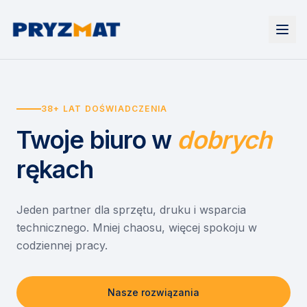
Strona główna
Tonery i tusze
38+ LAT DOŚWIADCZENIA
Urządzenia
Wynajem
Drukarki i urządzenia wielofunkcyjne
Twoje biuro
w
dobrych
EZD RP
Etykiety i identyfikacja
Wynajem drukarek
Misja szkoła
Skanery i obieg dokumentów
Wynajem urządzeń biurowych
rękach
Monitory interaktywne
Asystent druku
Serwis
Niszczarki dokumentów
Sklep
O nas
Jeden partner dla sprzętu, druku i wsparcia
technicznego. Mniej chaosu, więcej spokoju w
Kontakt
PL
/
EN
codziennej pracy.
Nasze rozwiązania