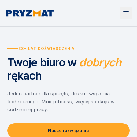
Strona główna
Tonery i tusze
38+ LAT DOŚWIADCZENIA
Urządzenia
Wynajem
Drukarki i urządzenia wielofunkcyjne
Twoje biuro
w
dobrych
EZD RP
Etykiety i identyfikacja
Wynajem drukarek
Misja szkoła
Skanery i obieg dokumentów
Wynajem urządzeń biurowych
rękach
Monitory interaktywne
Asystent druku
Serwis
Niszczarki dokumentów
Sklep
O nas
Jeden partner dla sprzętu, druku i wsparcia
technicznego. Mniej chaosu, więcej spokoju w
Kontakt
PL
/
EN
codziennej pracy.
Nasze rozwiązania