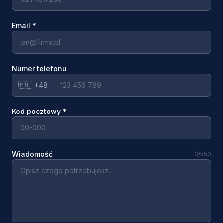
Email
*
Numer telefonu
🇵🇱 +48
Kod pocztowy
*
Wiadomość
0
/550