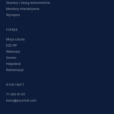
Skanery i obieg dokumentów
Monitory interaktywne
Wynajem
FIRMA
Misja szkoła
EZD RP
Webinary
Serwis
Helpdesk
Reklamacje
KONTAKT
71 390 61 00
biuro@pryzmat.com