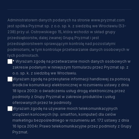
Administratorem danych podanych na stronie www.pryzmat.com
jest spółka Pryzmat sp. z o.o. sp. k. z siedzibą we Wrocławiu (53-
238) przy ul. Ostrowskiego 15, która wchodzi w skład grupy
przedsiębiorstw, dalej zwanej Grupą Pryzmat i jest
przedsiębiorstwem sprawującym kontrolę nad pozostałymi
podmiotami, w tym kontroluje przetwarzanie danych osobowych w
tych podmiotach.
*
Wyrażam zgodę na przetwarzanie moich danych osobowych w
zakresie podanym w niniejszym formularzu przez Pryzmat sp. z
o.o. sp. k. z siedzibą we Wrocławiu.
Wyrażam zgodę na przesyłanie informacji handlowej za pomocą
środków komunikacji elektronicznej w rozumieniu ustawy z dnia
18 lipca 2002r. o świadczeniu usług drogą elektroniczną przez
podmioty z Grupy Pryzmat w zakresie produktów i usług
oferowanych przez te podmioty.
Wyrażam zgodę na używanie moich telekomunikacyjnych
urządzeń końcowych (np. smartfon, komputer) dla celów
marketingu bezpośredniego w rozumieniu art. 172 ustawy z dnia
16 lipca 2004r. Prawo telekomunikacyjne przez podmioty z Grupy
Pryzmat.