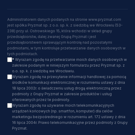
Administratorem danych podanych na stronie www.pryzmat.com
jest spółka Pryzmat sp. z o.o. sp. k. z siedzibą we Wrocławiu (53-
238) przy ul. Ostrowskiego 15, która wchodzi w skład grupy
przedsiębiorstw, dalej zwanej Grupą Pryzmat i jest
przedsiębiorstwem sprawującym kontrolę nad pozostałymi
podmiotami, w tym kontroluje przetwarzanie danych osobowych w
tych podmiotach.
*
Wyrażam zgodę na przetwarzanie moich danych osobowych w
zakresie podanym w niniejszym formularzu przez Pryzmat sp. z
o.o. sp. k. z siedzibą we Wrocławiu.
Wyrażam zgodę na przesyłanie informacji handlowej za pomocą
środków komunikacji elektronicznej w rozumieniu ustawy z dnia
18 lipca 2002r. o świadczeniu usług drogą elektroniczną przez
podmioty z Grupy Pryzmat w zakresie produktów i usług
oferowanych przez te podmioty.
Wyrażam zgodę na używanie moich telekomunikacyjnych
urządzeń końcowych (np. smartfon, komputer) dla celów
marketingu bezpośredniego w rozumieniu art. 172 ustawy z dnia
16 lipca 2004r. Prawo telekomunikacyjne przez podmioty z Grupy
Pryzmat.