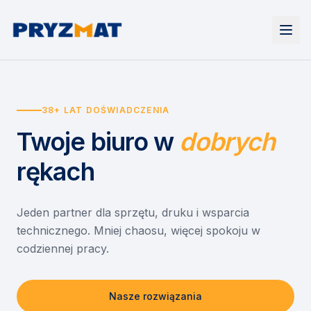
Strona główna
Tonery i tusze
38+ LAT DOŚWIADCZENIA
Urządzenia
Wynajem
Drukarki i urządzenia wielofunkcyjne
Twoje biuro
w
dobrych
EZD RP
Etykiety i identyfikacja
Wynajem drukarek
Misja szkoła
Skanery i obieg dokumentów
Wynajem urządzeń biurowych
rękach
Monitory interaktywne
Asystent druku
Serwis
Niszczarki dokumentów
Sklep
O nas
Jeden partner dla sprzętu, druku i wsparcia
technicznego. Mniej chaosu, więcej spokoju w
Kontakt
PL
/
EN
codziennej pracy.
Nasze rozwiązania