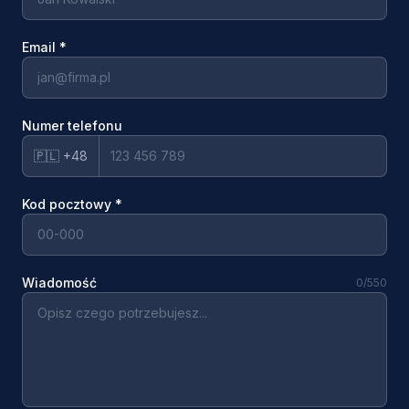
Email
*
Numer telefonu
🇵🇱 +48
Kod pocztowy
*
Wiadomość
0
/550