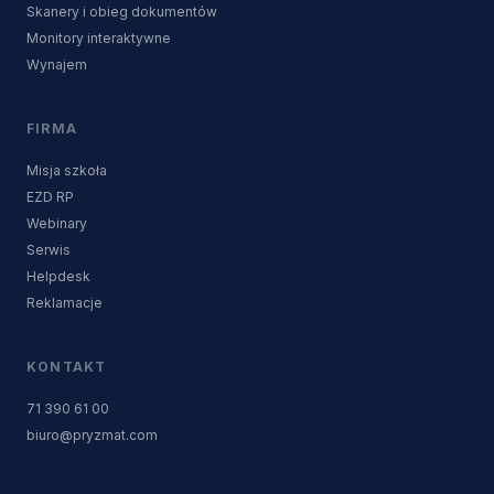
Skanery i obieg dokumentów
Monitory interaktywne
Wynajem
FIRMA
Misja szkoła
EZD RP
Webinary
Serwis
Helpdesk
Reklamacje
KONTAKT
71 390 61 00
biuro@pryzmat.com