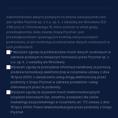
Administratorem danych podanych na stronie www.pryzmat.com
jest spółka Pryzmat sp. z o.o. sp. k. z siedzibą we Wrocławiu (53-
238) przy ul. Ostrowskiego 15, która wchodzi w skład grupy
przedsiębiorstw, dalej zwanej Grupą Pryzmat i jest
przedsiębiorstwem sprawującym kontrolę nad pozostałymi
podmiotami, w tym kontroluje przetwarzanie danych osobowych w
tych podmiotach.
*
Wyrażam zgodę na przetwarzanie moich danych osobowych w
zakresie podanym w niniejszym formularzu przez Pryzmat sp. z
o.o. sp. k. z siedzibą we Wrocławiu.
Wyrażam zgodę na przesyłanie informacji handlowej za pomocą
środków komunikacji elektronicznej w rozumieniu ustawy z dnia
18 lipca 2002r. o świadczeniu usług drogą elektroniczną przez
podmioty z Grupy Pryzmat w zakresie produktów i usług
oferowanych przez te podmioty.
Wyrażam zgodę na używanie moich telekomunikacyjnych
urządzeń końcowych (np. smartfon, komputer) dla celów
marketingu bezpośredniego w rozumieniu art. 172 ustawy z dnia
16 lipca 2004r. Prawo telekomunikacyjne przez podmioty z Grupy
Pryzmat.