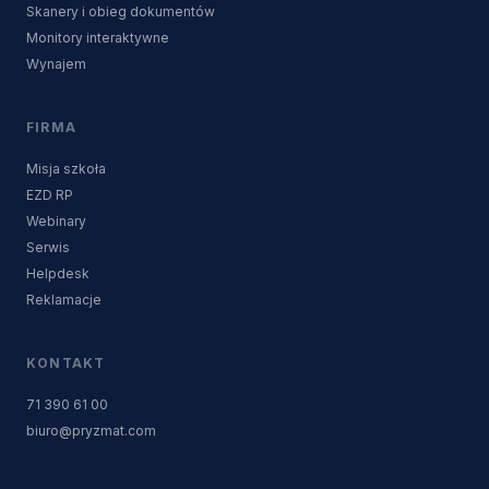
Skanery i obieg dokumentów
Monitory interaktywne
Wynajem
FIRMA
Misja szkoła
EZD RP
Webinary
Serwis
Helpdesk
Reklamacje
KONTAKT
71 390 61 00
biuro@pryzmat.com