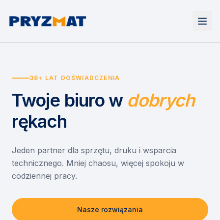
Strona główna
Tonery i tusze
38+ LAT DOŚWIADCZENIA
Urządzenia
Wynajem
Drukarki i urządzenia wielofunkcyjne
Twoje biuro
w
dobrych
EZD RP
Etykiety i identyfikacja
Wynajem drukarek
Misja szkoła
Skanery i obieg dokumentów
Wynajem urządzeń biurowych
rękach
Monitory interaktywne
Asystent druku
Serwis
Niszczarki dokumentów
Sklep
O nas
Jeden partner dla sprzętu, druku i wsparcia
technicznego. Mniej chaosu, więcej spokoju w
Kontakt
PL
/
EN
codziennej pracy.
Nasze rozwiązania