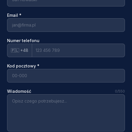
Email
*
Numer telefonu
🇵🇱 +48
Kod pocztowy
*
Wiadomość
0
/550