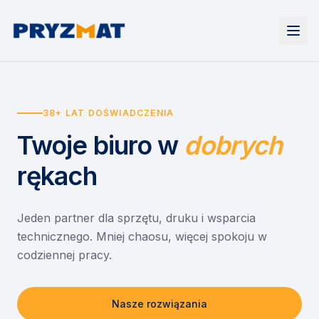
Strona główna
Tonery i tusze
38+ LAT DOŚWIADCZENIA
Urządzenia
Wynajem
Drukarki i urządzenia wielofunkcyjne
Twoje biuro
w
dobrych
EZD RP
Etykiety i identyfikacja
Wynajem drukarek
Misja szkoła
Skanery i obieg dokumentów
Wynajem urządzeń biurowych
rękach
Monitory interaktywne
Asystent druku
Serwis
Niszczarki dokumentów
Sklep
O nas
Jeden partner dla sprzętu, druku i wsparcia
technicznego. Mniej chaosu, więcej spokoju w
Kontakt
PL
/
EN
codziennej pracy.
Nasze rozwiązania