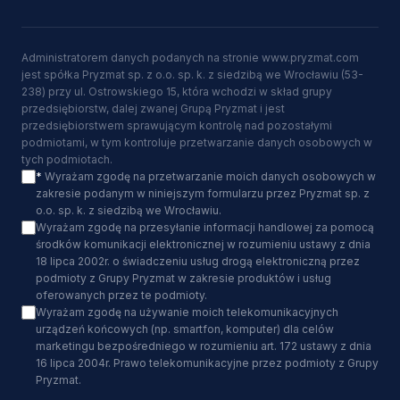
Administratorem danych podanych na stronie www.pryzmat.com
jest spółka Pryzmat sp. z o.o. sp. k. z siedzibą we Wrocławiu (53-
238) przy ul. Ostrowskiego 15, która wchodzi w skład grupy
przedsiębiorstw, dalej zwanej Grupą Pryzmat i jest
przedsiębiorstwem sprawującym kontrolę nad pozostałymi
podmiotami, w tym kontroluje przetwarzanie danych osobowych w
tych podmiotach.
*
Wyrażam zgodę na przetwarzanie moich danych osobowych w
zakresie podanym w niniejszym formularzu przez Pryzmat sp. z
o.o. sp. k. z siedzibą we Wrocławiu.
Wyrażam zgodę na przesyłanie informacji handlowej za pomocą
środków komunikacji elektronicznej w rozumieniu ustawy z dnia
18 lipca 2002r. o świadczeniu usług drogą elektroniczną przez
podmioty z Grupy Pryzmat w zakresie produktów i usług
oferowanych przez te podmioty.
Wyrażam zgodę na używanie moich telekomunikacyjnych
urządzeń końcowych (np. smartfon, komputer) dla celów
marketingu bezpośredniego w rozumieniu art. 172 ustawy z dnia
16 lipca 2004r. Prawo telekomunikacyjne przez podmioty z Grupy
Pryzmat.