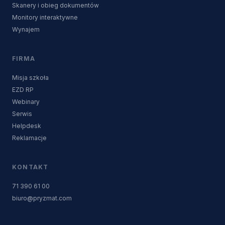
Skanery i obieg dokumentów
Monitory interaktywne
Wynajem
FIRMA
Misja szkoła
EZD RP
Webinary
Serwis
Helpdesk
Reklamacje
KONTAKT
71 390 61 00
biuro@pryzmat.com