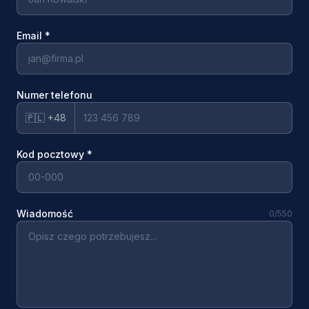
Email
*
Numer telefonu
🇵🇱 +48
Kod pocztowy
*
Wiadomość
0
/550