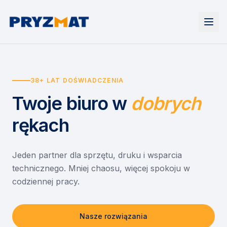
Strona główna
Tonery i tusze
38+ LAT DOŚWIADCZENIA
Urządzenia
Wynajem
Drukarki i urządzenia wielofunkcyjne
Twoje biuro
w
dobrych
EZD RP
Etykiety i identyfikacja
Wynajem drukarek
Misja szkoła
Skanery i obieg dokumentów
Wynajem urządzeń biurowych
rękach
Monitory interaktywne
Asystent druku
Serwis
Niszczarki dokumentów
Sklep
O nas
Jeden partner dla sprzętu, druku i wsparcia
technicznego. Mniej chaosu, więcej spokoju w
Kontakt
PL
/
EN
codziennej pracy.
Nasze rozwiązania