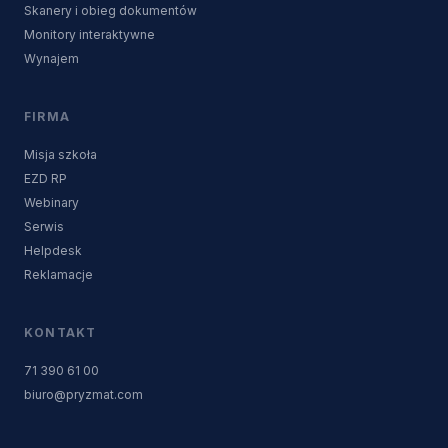
Skanery i obieg dokumentów
Monitory interaktywne
Wynajem
FIRMA
Misja szkoła
EZD RP
Webinary
Serwis
Helpdesk
Reklamacje
KONTAKT
71 390 61 00
biuro@pryzmat.com