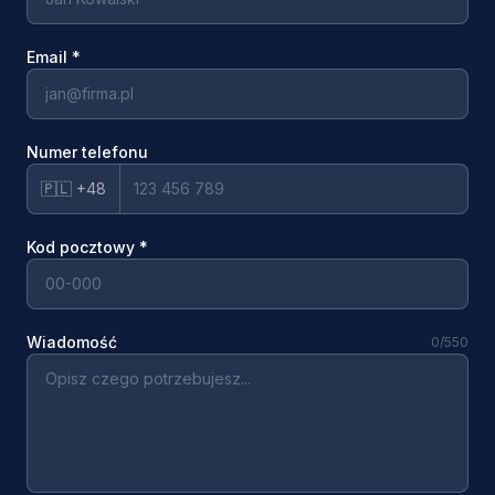
Email
*
Numer telefonu
🇵🇱 +48
Kod pocztowy
*
Wiadomość
0
/550