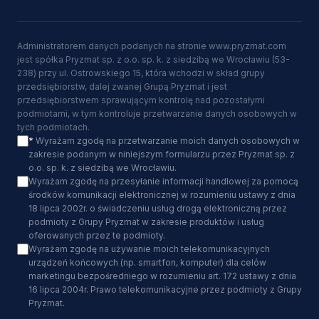
Administratorem danych podanych na stronie www.pryzmat.com
jest spółka Pryzmat sp. z o.o. sp. k. z siedzibą we Wrocławiu (53-
238) przy ul. Ostrowskiego 15, która wchodzi w skład grupy
przedsiębiorstw, dalej zwanej Grupą Pryzmat i jest
przedsiębiorstwem sprawującym kontrolę nad pozostałymi
podmiotami, w tym kontroluje przetwarzanie danych osobowych w
tych podmiotach.
*
Wyrażam zgodę na przetwarzanie moich danych osobowych w
zakresie podanym w niniejszym formularzu przez Pryzmat sp. z
o.o. sp. k. z siedzibą we Wrocławiu.
Wyrażam zgodę na przesyłanie informacji handlowej za pomocą
środków komunikacji elektronicznej w rozumieniu ustawy z dnia
18 lipca 2002r. o świadczeniu usług drogą elektroniczną przez
podmioty z Grupy Pryzmat w zakresie produktów i usług
oferowanych przez te podmioty.
Wyrażam zgodę na używanie moich telekomunikacyjnych
urządzeń końcowych (np. smartfon, komputer) dla celów
marketingu bezpośredniego w rozumieniu art. 172 ustawy z dnia
16 lipca 2004r. Prawo telekomunikacyjne przez podmioty z Grupy
Pryzmat.