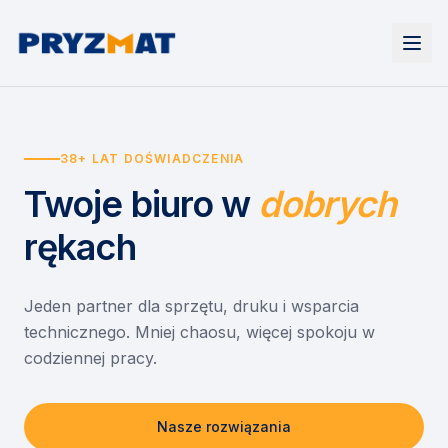
Strona główna
Tonery i tusze
38+ LAT DOŚWIADCZENIA
Urządzenia
Wynajem
Drukarki i urządzenia wielofunkcyjne
Twoje biuro
w
dobrych
EZD RP
Etykiety i identyfikacja
Wynajem drukarek
Misja szkoła
Skanery i obieg dokumentów
Wynajem urządzeń biurowych
rękach
Monitory interaktywne
Asystent druku
Serwis
Niszczarki dokumentów
Sklep
O nas
Jeden partner dla sprzętu, druku i wsparcia
technicznego. Mniej chaosu, więcej spokoju w
Kontakt
PL
/
EN
codziennej pracy.
Nasze rozwiązania