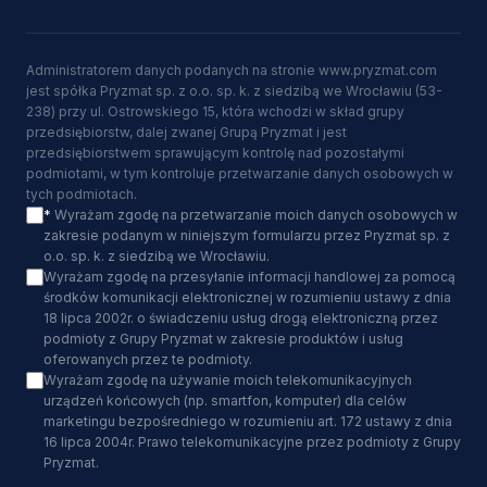
Administratorem danych podanych na stronie www.pryzmat.com
jest spółka Pryzmat sp. z o.o. sp. k. z siedzibą we Wrocławiu (53-
238) przy ul. Ostrowskiego 15, która wchodzi w skład grupy
przedsiębiorstw, dalej zwanej Grupą Pryzmat i jest
przedsiębiorstwem sprawującym kontrolę nad pozostałymi
podmiotami, w tym kontroluje przetwarzanie danych osobowych w
tych podmiotach.
*
Wyrażam zgodę na przetwarzanie moich danych osobowych w
zakresie podanym w niniejszym formularzu przez Pryzmat sp. z
o.o. sp. k. z siedzibą we Wrocławiu.
Wyrażam zgodę na przesyłanie informacji handlowej za pomocą
środków komunikacji elektronicznej w rozumieniu ustawy z dnia
18 lipca 2002r. o świadczeniu usług drogą elektroniczną przez
podmioty z Grupy Pryzmat w zakresie produktów i usług
oferowanych przez te podmioty.
Wyrażam zgodę na używanie moich telekomunikacyjnych
urządzeń końcowych (np. smartfon, komputer) dla celów
marketingu bezpośredniego w rozumieniu art. 172 ustawy z dnia
16 lipca 2004r. Prawo telekomunikacyjne przez podmioty z Grupy
Pryzmat.