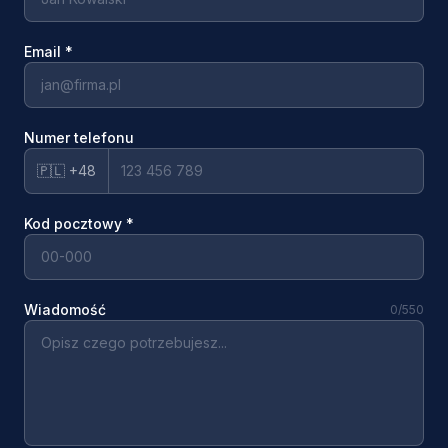
Email
*
Numer telefonu
🇵🇱 +48
Kod pocztowy
*
Wiadomość
0
/550