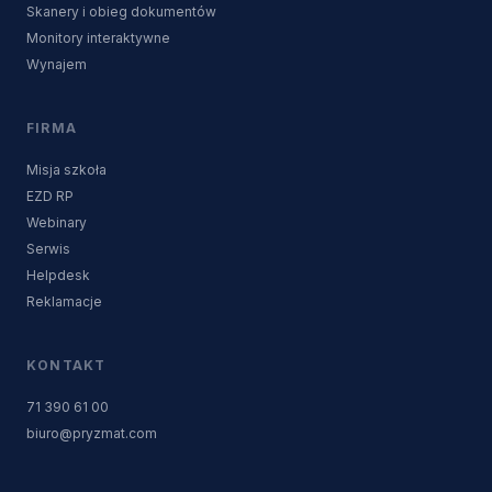
Skanery i obieg dokumentów
Monitory interaktywne
Wynajem
FIRMA
Misja szkoła
EZD RP
Webinary
Serwis
Helpdesk
Reklamacje
KONTAKT
71 390 61 00
biuro@pryzmat.com