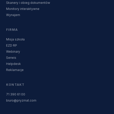
Skanery i obieg dokumentów
Monitory interaktywne
Wynajem
FIRMA
Misja szkoła
EZD RP
Webinary
Serwis
Helpdesk
Reklamacje
KONTAKT
71 390 61 00
biuro@pryzmat.com