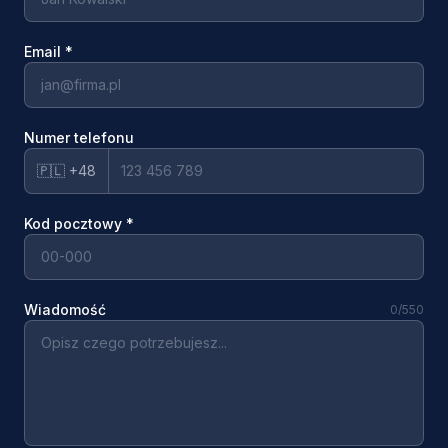
Email
*
Numer telefonu
🇵🇱 +48
Kod pocztowy
*
Wiadomość
0
/550