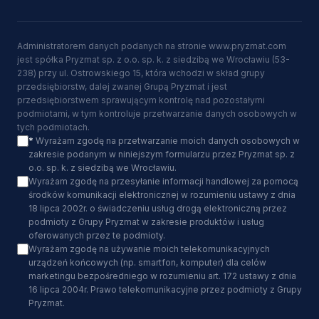
Administratorem danych podanych na stronie www.pryzmat.com
jest spółka Pryzmat sp. z o.o. sp. k. z siedzibą we Wrocławiu (53-
238) przy ul. Ostrowskiego 15, która wchodzi w skład grupy
przedsiębiorstw, dalej zwanej Grupą Pryzmat i jest
przedsiębiorstwem sprawującym kontrolę nad pozostałymi
podmiotami, w tym kontroluje przetwarzanie danych osobowych w
tych podmiotach.
*
Wyrażam zgodę na przetwarzanie moich danych osobowych w
zakresie podanym w niniejszym formularzu przez Pryzmat sp. z
o.o. sp. k. z siedzibą we Wrocławiu.
Wyrażam zgodę na przesyłanie informacji handlowej za pomocą
środków komunikacji elektronicznej w rozumieniu ustawy z dnia
18 lipca 2002r. o świadczeniu usług drogą elektroniczną przez
podmioty z Grupy Pryzmat w zakresie produktów i usług
oferowanych przez te podmioty.
Wyrażam zgodę na używanie moich telekomunikacyjnych
urządzeń końcowych (np. smartfon, komputer) dla celów
marketingu bezpośredniego w rozumieniu art. 172 ustawy z dnia
16 lipca 2004r. Prawo telekomunikacyjne przez podmioty z Grupy
Pryzmat.