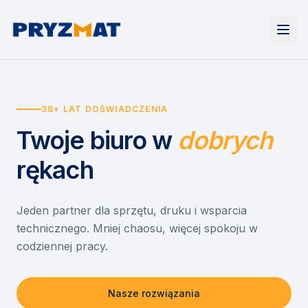
Strona główna
Tonery i tusze
38+ LAT DOŚWIADCZENIA
Urządzenia
Wynajem
Drukarki i urządzenia wielofunkcyjne
Twoje biuro
w
dobrych
EZD RP
Etykiety i identyfikacja
Wynajem drukarek
Misja szkoła
Skanery i obieg dokumentów
Wynajem urządzeń biurowych
rękach
Monitory interaktywne
Asystent druku
Serwis
Niszczarki dokumentów
Sklep
O nas
Jeden partner dla sprzętu, druku i wsparcia
technicznego. Mniej chaosu, więcej spokoju w
Kontakt
PL
/
EN
codziennej pracy.
Nasze rozwiązania