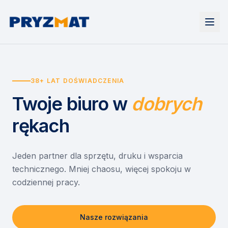
Strona główna
Tonery i tusze
38+ LAT DOŚWIADCZENIA
Urządzenia
Wynajem
Drukarki i urządzenia wielofunkcyjne
Twoje biuro
w
dobrych
EZD RP
Etykiety i identyfikacja
Wynajem drukarek
Misja szkoła
Skanery i obieg dokumentów
Wynajem urządzeń biurowych
rękach
Monitory interaktywne
Asystent druku
Serwis
Niszczarki dokumentów
Sklep
O nas
Jeden partner dla sprzętu, druku i wsparcia
technicznego. Mniej chaosu, więcej spokoju w
Kontakt
PL
/
EN
codziennej pracy.
Nasze rozwiązania