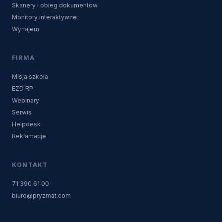
Skanery i obieg dokumentów
Monitory interaktywne
Wynajem
FIRMA
Misja szkoła
EZD RP
Webinary
Serwis
Helpdesk
Reklamacje
KONTAKT
71 390 61 00
biuro@pryzmat.com