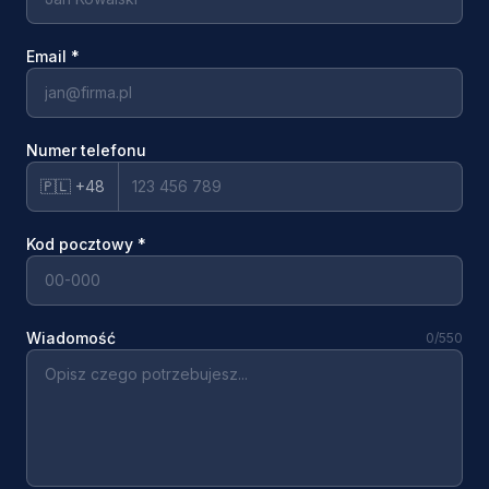
Email
*
Numer telefonu
🇵🇱 +48
Kod pocztowy
*
Wiadomość
0
/550