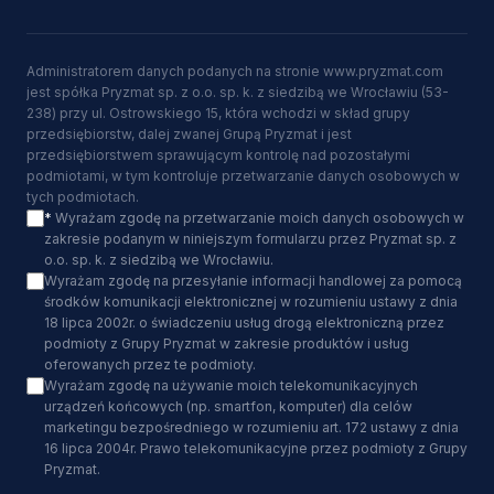
Administratorem danych podanych na stronie www.pryzmat.com
jest spółka Pryzmat sp. z o.o. sp. k. z siedzibą we Wrocławiu (53-
238) przy ul. Ostrowskiego 15, która wchodzi w skład grupy
przedsiębiorstw, dalej zwanej Grupą Pryzmat i jest
przedsiębiorstwem sprawującym kontrolę nad pozostałymi
podmiotami, w tym kontroluje przetwarzanie danych osobowych w
tych podmiotach.
*
Wyrażam zgodę na przetwarzanie moich danych osobowych w
zakresie podanym w niniejszym formularzu przez Pryzmat sp. z
o.o. sp. k. z siedzibą we Wrocławiu.
Wyrażam zgodę na przesyłanie informacji handlowej za pomocą
środków komunikacji elektronicznej w rozumieniu ustawy z dnia
18 lipca 2002r. o świadczeniu usług drogą elektroniczną przez
podmioty z Grupy Pryzmat w zakresie produktów i usług
oferowanych przez te podmioty.
Wyrażam zgodę na używanie moich telekomunikacyjnych
urządzeń końcowych (np. smartfon, komputer) dla celów
marketingu bezpośredniego w rozumieniu art. 172 ustawy z dnia
16 lipca 2004r. Prawo telekomunikacyjne przez podmioty z Grupy
Pryzmat.