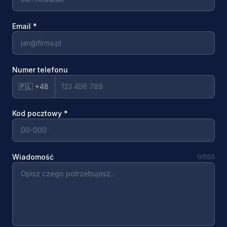
Email
*
Numer telefonu
🇵🇱 +48
Kod pocztowy
*
Wiadomość
0
/550