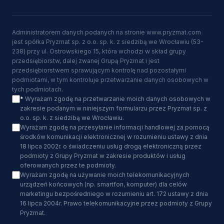
Administratorem danych podanych na stronie www.pryzmat.com
jest spółka Pryzmat sp. z o.o. sp. k. z siedzibą we Wrocławiu (53-
238) przy ul. Ostrowskiego 15, która wchodzi w skład grupy
przedsiębiorstw, dalej zwanej Grupą Pryzmat i jest
przedsiębiorstwem sprawującym kontrolę nad pozostałymi
podmiotami, w tym kontroluje przetwarzanie danych osobowych w
tych podmiotach.
*
Wyrażam zgodę na przetwarzanie moich danych osobowych w
zakresie podanym w niniejszym formularzu przez Pryzmat sp. z
o.o. sp. k. z siedzibą we Wrocławiu.
Wyrażam zgodę na przesyłanie informacji handlowej za pomocą
środków komunikacji elektronicznej w rozumieniu ustawy z dnia
18 lipca 2002r. o świadczeniu usług drogą elektroniczną przez
podmioty z Grupy Pryzmat w zakresie produktów i usług
oferowanych przez te podmioty.
Wyrażam zgodę na używanie moich telekomunikacyjnych
urządzeń końcowych (np. smartfon, komputer) dla celów
marketingu bezpośredniego w rozumieniu art. 172 ustawy z dnia
16 lipca 2004r. Prawo telekomunikacyjne przez podmioty z Grupy
Pryzmat.