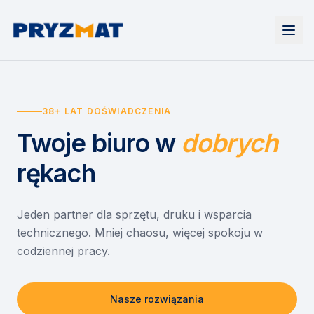
Strona główna
Tonery i tusze
38+ LAT DOŚWIADCZENIA
Urządzenia
Wynajem
Drukarki i urządzenia wielofunkcyjne
Twoje biuro
w
dobrych
EZD RP
Etykiety i identyfikacja
Wynajem drukarek
Misja szkoła
Skanery i obieg dokumentów
Wynajem urządzeń biurowych
rękach
Monitory interaktywne
Asystent druku
Serwis
Niszczarki dokumentów
Sklep
O nas
Jeden partner dla sprzętu, druku i wsparcia
technicznego. Mniej chaosu, więcej spokoju w
Kontakt
PL
/
EN
codziennej pracy.
Nasze rozwiązania