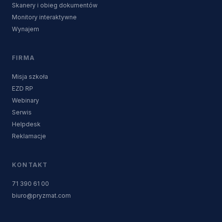
Skanery i obieg dokumentów
Monitory interaktywne
Wynajem
FIRMA
Misja szkoła
EZD RP
Webinary
Serwis
Helpdesk
Reklamacje
KONTAKT
71 390 61 00
biuro@pryzmat.com