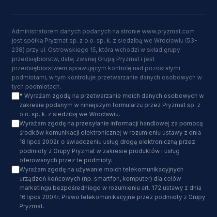
Administratorem danych podanych na stronie www.pryzmat.com
jest spółka Pryzmat sp. z o.o. sp. k. z siedzibą we Wrocławiu (53-
238) przy ul. Ostrowskiego 15, która wchodzi w skład grupy
przedsiębiorstw, dalej zwanej Grupą Pryzmat i jest
przedsiębiorstwem sprawującym kontrolę nad pozostałymi
podmiotami, w tym kontroluje przetwarzanie danych osobowych w
tych podmiotach.
*
Wyrażam zgodę na przetwarzanie moich danych osobowych w
zakresie podanym w niniejszym formularzu przez Pryzmat sp. z
o.o. sp. k. z siedzibą we Wrocławiu.
Wyrażam zgodę na przesyłanie informacji handlowej za pomocą
środków komunikacji elektronicznej w rozumieniu ustawy z dnia
18 lipca 2002r. o świadczeniu usług drogą elektroniczną przez
podmioty z Grupy Pryzmat w zakresie produktów i usług
oferowanych przez te podmioty.
Wyrażam zgodę na używanie moich telekomunikacyjnych
urządzeń końcowych (np. smartfon, komputer) dla celów
marketingu bezpośredniego w rozumieniu art. 172 ustawy z dnia
16 lipca 2004r. Prawo telekomunikacyjne przez podmioty z Grupy
Pryzmat.