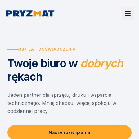
Strona główna
Tonery i tusze
38+ LAT DOŚWIADCZENIA
Urządzenia
Wynajem
Drukarki i urządzenia wielofunkcyjne
Twoje biuro
w
dobrych
EZD RP
Etykiety i identyfikacja
Wynajem drukarek
Misja szkoła
Skanery i obieg dokumentów
Wynajem urządzeń biurowych
rękach
Monitory interaktywne
Asystent druku
Serwis
Niszczarki dokumentów
Sklep
O nas
Jeden partner dla sprzętu, druku i wsparcia
technicznego. Mniej chaosu, więcej spokoju w
Kontakt
PL
/
EN
codziennej pracy.
Nasze rozwiązania