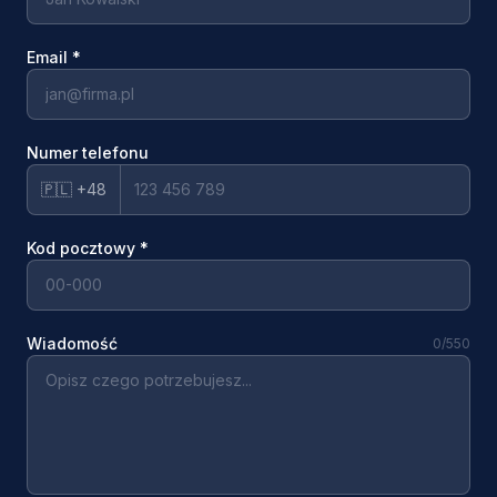
Email
*
Numer telefonu
🇵🇱 +48
Kod pocztowy
*
Wiadomość
0
/550