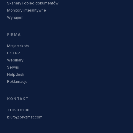
Skanery i obieg dokumentów
Monitory interaktywne
Wynajem
FIRMA
Misja szkoła
EZD RP
Webinary
Serwis
Helpdesk
Reklamacje
KONTAKT
71 390 61 00
biuro@pryzmat.com