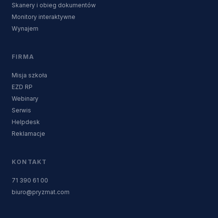
Skanery i obieg dokumentów
Monitory interaktywne
Wynajem
FIRMA
Misja szkoła
EZD RP
Webinary
Serwis
Helpdesk
Reklamacje
KONTAKT
71 390 61 00
biuro@pryzmat.com