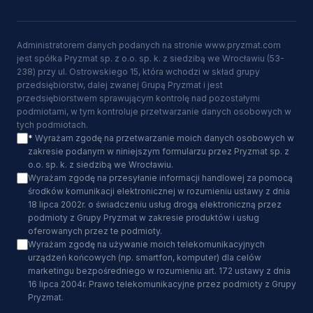
Administratorem danych podanych na stronie www.pryzmat.com
jest spółka Pryzmat sp. z o.o. sp. k. z siedzibą we Wrocławiu (53-
238) przy ul. Ostrowskiego 15, która wchodzi w skład grupy
przedsiębiorstw, dalej zwanej Grupą Pryzmat i jest
przedsiębiorstwem sprawującym kontrolę nad pozostałymi
podmiotami, w tym kontroluje przetwarzanie danych osobowych w
tych podmiotach.
*
Wyrażam zgodę na przetwarzanie moich danych osobowych w
zakresie podanym w niniejszym formularzu przez Pryzmat sp. z
o.o. sp. k. z siedzibą we Wrocławiu.
Wyrażam zgodę na przesyłanie informacji handlowej za pomocą
środków komunikacji elektronicznej w rozumieniu ustawy z dnia
18 lipca 2002r. o świadczeniu usług drogą elektroniczną przez
podmioty z Grupy Pryzmat w zakresie produktów i usług
oferowanych przez te podmioty.
Wyrażam zgodę na używanie moich telekomunikacyjnych
urządzeń końcowych (np. smartfon, komputer) dla celów
marketingu bezpośredniego w rozumieniu art. 172 ustawy z dnia
16 lipca 2004r. Prawo telekomunikacyjne przez podmioty z Grupy
Pryzmat.