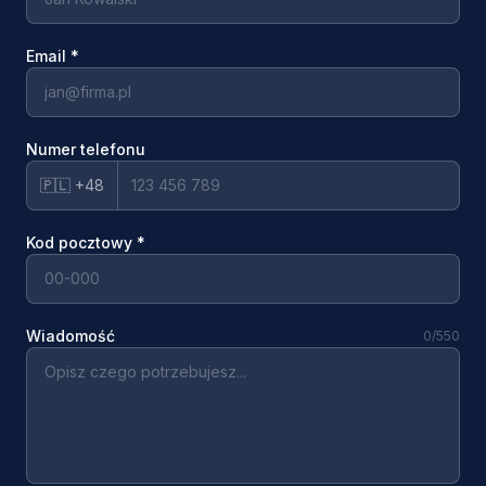
Email
*
Numer telefonu
🇵🇱 +48
Kod pocztowy
*
Wiadomość
0
/550