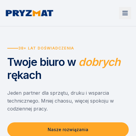
Strona główna
Tonery i tusze
38+ LAT DOŚWIADCZENIA
Urządzenia
Wynajem
Drukarki i urządzenia wielofunkcyjne
Twoje biuro
w
dobrych
EZD RP
Etykiety i identyfikacja
Wynajem drukarek
Misja szkoła
Skanery i obieg dokumentów
Wynajem urządzeń biurowych
rękach
Monitory interaktywne
Asystent druku
Serwis
Niszczarki dokumentów
Sklep
O nas
Jeden partner dla sprzętu, druku i wsparcia
technicznego. Mniej chaosu, więcej spokoju w
Kontakt
PL
/
EN
codziennej pracy.
Nasze rozwiązania