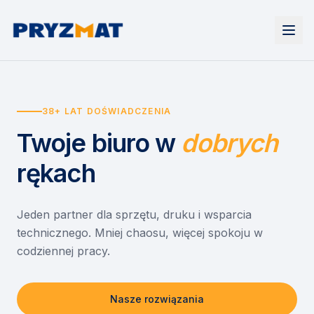
Strona główna
Tonery i tusze
38+ LAT DOŚWIADCZENIA
Urządzenia
Wynajem
Drukarki i urządzenia wielofunkcyjne
Twoje biuro
w
dobrych
EZD RP
Etykiety i identyfikacja
Wynajem drukarek
Misja szkoła
Skanery i obieg dokumentów
Wynajem urządzeń biurowych
rękach
Monitory interaktywne
Asystent druku
Serwis
Niszczarki dokumentów
Sklep
O nas
Jeden partner dla sprzętu, druku i wsparcia
technicznego. Mniej chaosu, więcej spokoju w
Kontakt
PL
/
EN
codziennej pracy.
Nasze rozwiązania