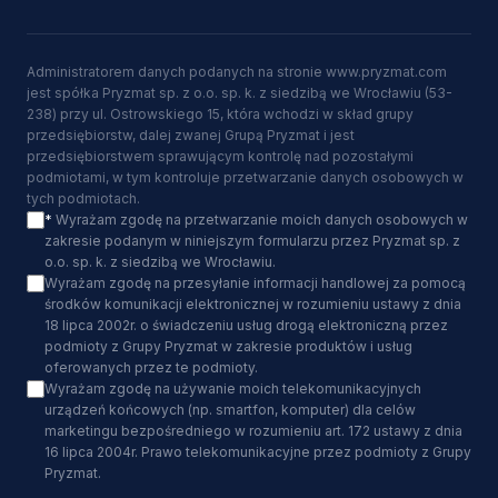
Administratorem danych podanych na stronie www.pryzmat.com
jest spółka Pryzmat sp. z o.o. sp. k. z siedzibą we Wrocławiu (53-
238) przy ul. Ostrowskiego 15, która wchodzi w skład grupy
przedsiębiorstw, dalej zwanej Grupą Pryzmat i jest
przedsiębiorstwem sprawującym kontrolę nad pozostałymi
podmiotami, w tym kontroluje przetwarzanie danych osobowych w
tych podmiotach.
*
Wyrażam zgodę na przetwarzanie moich danych osobowych w
zakresie podanym w niniejszym formularzu przez Pryzmat sp. z
o.o. sp. k. z siedzibą we Wrocławiu.
Wyrażam zgodę na przesyłanie informacji handlowej za pomocą
środków komunikacji elektronicznej w rozumieniu ustawy z dnia
18 lipca 2002r. o świadczeniu usług drogą elektroniczną przez
podmioty z Grupy Pryzmat w zakresie produktów i usług
oferowanych przez te podmioty.
Wyrażam zgodę na używanie moich telekomunikacyjnych
urządzeń końcowych (np. smartfon, komputer) dla celów
marketingu bezpośredniego w rozumieniu art. 172 ustawy z dnia
16 lipca 2004r. Prawo telekomunikacyjne przez podmioty z Grupy
Pryzmat.