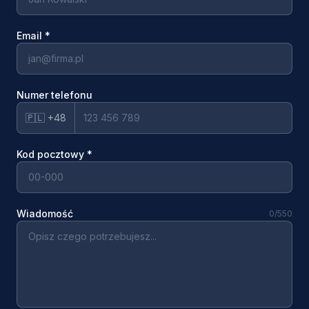
Email
*
Numer telefonu
🇵🇱 +48
Kod pocztowy
*
Wiadomość
0
/550