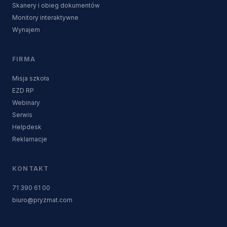
Skanery i obieg dokumentów
Monitory interaktywne
Wynajem
FIRMA
Misja szkoła
EZD RP
Webinary
Serwis
Helpdesk
Reklamacje
KONTAKT
71 390 61 00
biuro@pryzmat.com