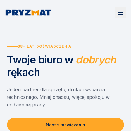
Strona główna
Tonery i tusze
38+ LAT DOŚWIADCZENIA
Urządzenia
Wynajem
Drukarki i urządzenia wielofunkcyjne
Twoje biuro
w
dobrych
EZD RP
Etykiety i identyfikacja
Wynajem drukarek
Misja szkoła
Skanery i obieg dokumentów
Wynajem urządzeń biurowych
rękach
Monitory interaktywne
Asystent druku
Serwis
Niszczarki dokumentów
Sklep
O nas
Jeden partner dla sprzętu, druku i wsparcia
technicznego. Mniej chaosu, więcej spokoju w
Kontakt
PL
/
EN
codziennej pracy.
Nasze rozwiązania