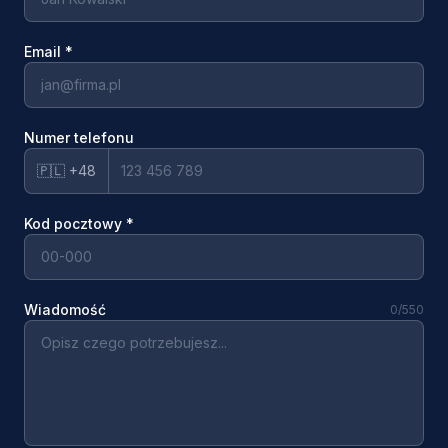
Email
*
Numer telefonu
🇵🇱 +48
Kod pocztowy
*
Wiadomość
0
/550