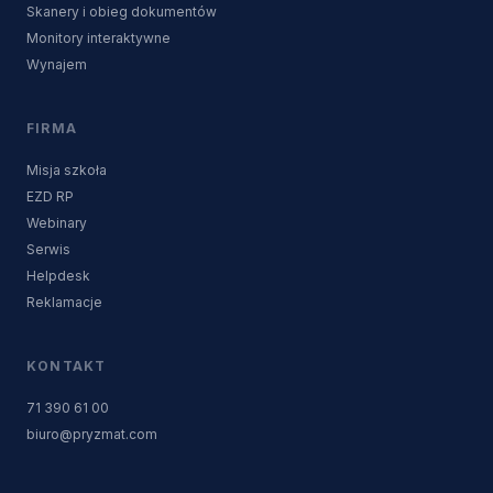
Skanery i obieg dokumentów
Monitory interaktywne
Wynajem
FIRMA
Misja szkoła
EZD RP
Webinary
Serwis
Helpdesk
Reklamacje
KONTAKT
71 390 61 00
biuro@pryzmat.com