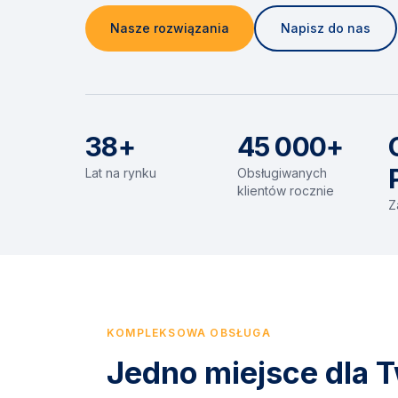
Nasze rozwiązania
Napisz do nas
38+
45 000+
Lat na rynku
Obsługiwanych
klientów rocznie
Z
KOMPLEKSOWA OBSŁUGA
Jedno miejsce dla T