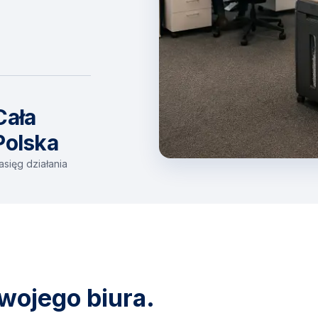
Cała
Polska
asięg działania
wojego biura.