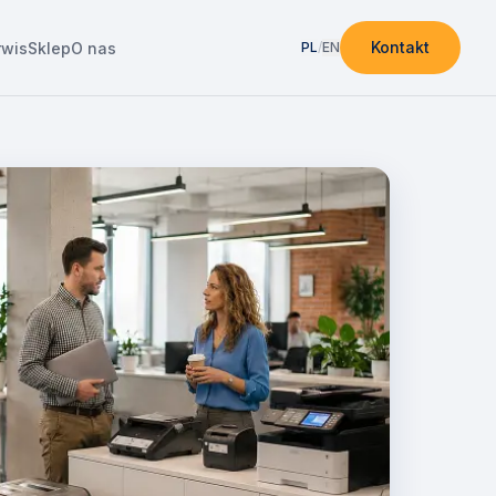
Kontakt
rwis
Sklep
O nas
PL
/
EN