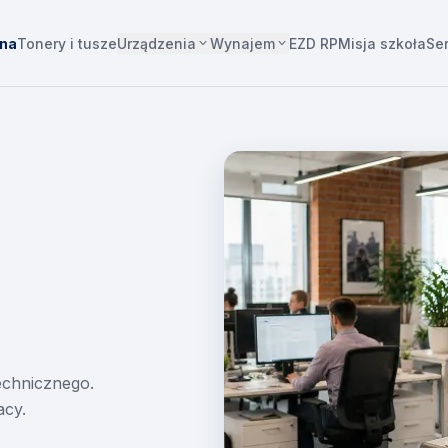
Urządzenia
Wynajem
wna
Tonery i tusze
EZD RP
Misja szkoła
Se
technicznego.
acy.