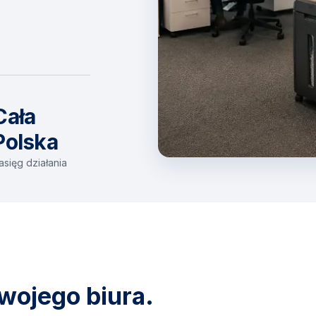
Cała
Polska
asięg działania
wojego biura.