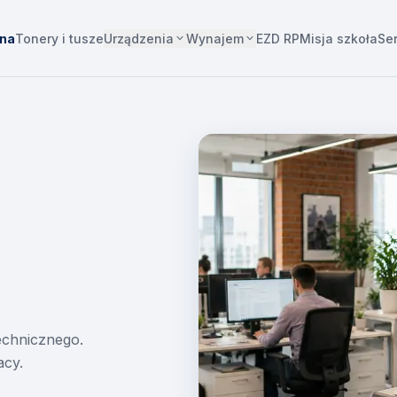
Urządzenia
Wynajem
wna
Tonery i tusze
EZD RP
Misja szkoła
Se
technicznego.
acy.