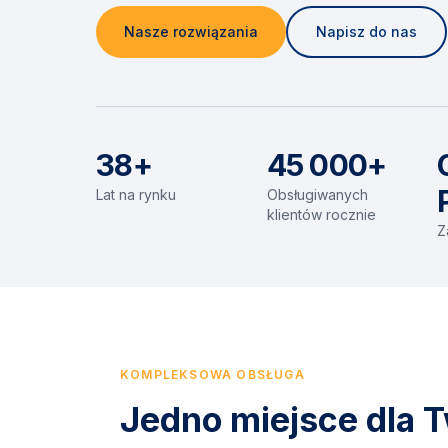
Nasze rozwiązania
Napisz do nas
38+
45 000+
Lat na rynku
Obsługiwanych
klientów rocznie
Z
KOMPLEKSOWA OBSŁUGA
Jedno miejsce dla T