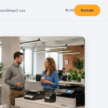
Kontakt
rwis
Sklep
O nas
PL
/
EN