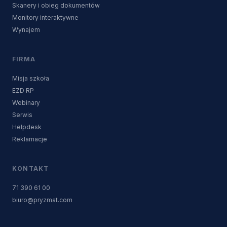
Skanery i obieg dokumentów
Monitory interaktywne
Wynajem
FIRMA
Misja szkoła
EZD RP
Webinary
Serwis
Helpdesk
Reklamacje
KONTAKT
71 390 61 00
biuro@pryzmat.com