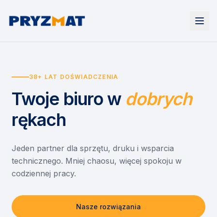
Strona główna
Tonery i tusze
38+ LAT DOŚWIADCZENIA
Urządzenia
Wynajem
Drukarki i urządzenia wielofunkcyjne
Twoje biuro
w
dobrych
EZD RP
Etykiety i identyfikacja
Wynajem drukarek
Misja szkoła
Skanery i obieg dokumentów
Wynajem urządzeń biurowych
rękach
Monitory interaktywne
Asystent druku
Serwis
Niszczarki dokumentów
Sklep
O nas
Jeden partner dla sprzętu, druku i wsparcia
technicznego. Mniej chaosu, więcej spokoju w
Kontakt
PL
/
EN
codziennej pracy.
Nasze rozwiązania