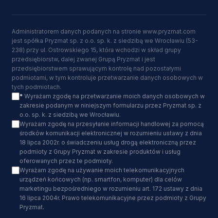
Administratorem danych podanych na stronie www.pryzmat.com
jest spółka Pryzmat sp. z o.o. sp. k. z siedzibą we Wrocławiu (53-
238) przy ul. Ostrowskiego 15, która wchodzi w skład grupy
przedsiębiorstw, dalej zwanej Grupą Pryzmat i jest
przedsiębiorstwem sprawującym kontrolę nad pozostałymi
podmiotami, w tym kontroluje przetwarzanie danych osobowych w
tych podmiotach.
*
Wyrażam zgodę na przetwarzanie moich danych osobowych w
zakresie podanym w niniejszym formularzu przez Pryzmat sp. z
o.o. sp. k. z siedzibą we Wrocławiu.
Wyrażam zgodę na przesyłanie informacji handlowej za pomocą
środków komunikacji elektronicznej w rozumieniu ustawy z dnia
18 lipca 2002r. o świadczeniu usług drogą elektroniczną przez
podmioty z Grupy Pryzmat w zakresie produktów i usług
oferowanych przez te podmioty.
Wyrażam zgodę na używanie moich telekomunikacyjnych
urządzeń końcowych (np. smartfon, komputer) dla celów
marketingu bezpośredniego w rozumieniu art. 172 ustawy z dnia
16 lipca 2004r. Prawo telekomunikacyjne przez podmioty z Grupy
Pryzmat.