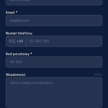
Email
*
Numer telefonu
🇵🇱 +48
Kod pocztowy
*
Wiadomość
0
/550