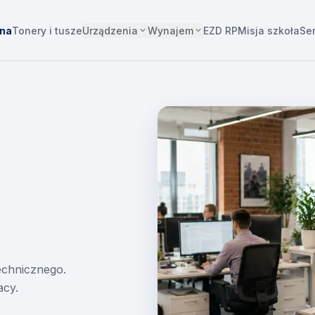
Urządzenia
Wynajem
wna
Tonery i tusze
EZD RP
Misja szkoła
Se
technicznego.
acy.