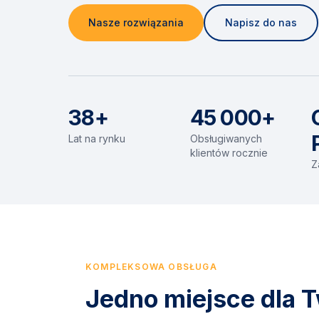
Nasze rozwiązania
Napisz do nas
38+
45 000+
Lat na rynku
Obsługiwanych
klientów rocznie
Z
KOMPLEKSOWA OBSŁUGA
Jedno miejsce dla T