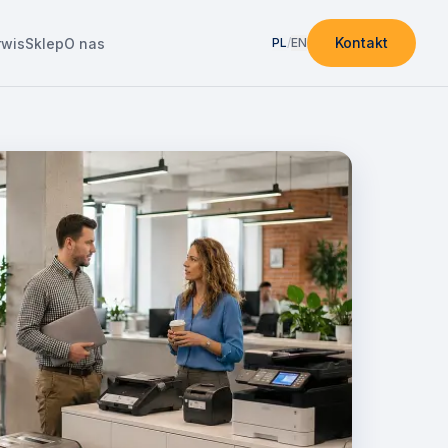
Kontakt
rwis
Sklep
O nas
PL
/
EN