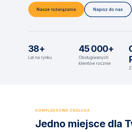
Nasze rozwiązania
Napisz do nas
38+
45 000+
Lat na rynku
Obsługiwanych
klientów rocznie
Z
KOMPLEKSOWA OBSŁUGA
Jedno miejsce dla T