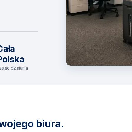
Cała
Polska
asięg działania
wojego biura.