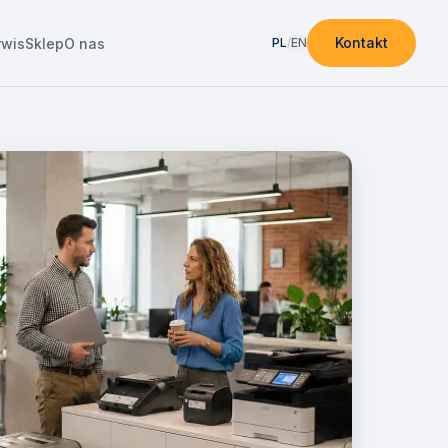
Kontakt
rwis
Sklep
O nas
PL
/
EN