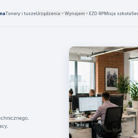
Urządzenia
Wynajem
wna
Tonery i tusze
EZD RP
Misja szkoła
Se
technicznego.
acy.