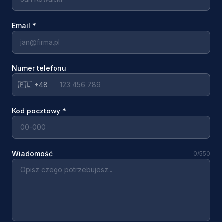
Email
*
Numer telefonu
🇵🇱 +48
Kod pocztowy
*
Wiadomość
0
/550