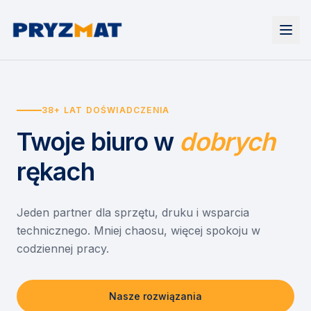
Strona główna
Tonery i tusze
38+ LAT DOŚWIADCZENIA
Urządzenia
Wynajem
Drukarki i urządzenia wielofunkcyjne
Twoje biuro
w
dobrych
EZD RP
Etykiety i identyfikacja
Wynajem drukarek
Misja szkoła
Skanery i obieg dokumentów
Wynajem urządzeń biurowych
rękach
Monitory interaktywne
Asystent druku
Serwis
Niszczarki dokumentów
Sklep
O nas
Jeden partner dla sprzętu, druku i wsparcia
technicznego. Mniej chaosu, więcej spokoju w
Kontakt
PL
/
EN
codziennej pracy.
Nasze rozwiązania