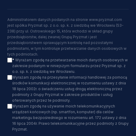
Administratorem danych podanych na stronie www.pryzmat.com
jest spółka Pryzmat sp. z o.o. sp. k. z siedzibą we Wrocławiu (53-
238) przy ul. Ostrowskiego 15, która wchodzi w skład grupy
przedsiębiorstw, dalej zwanej Grupą Pryzmat i jest
przedsiębiorstwem sprawującym kontrolę nad pozostałymi
podmiotami, w tym kontroluje przetwarzanie danych osobowych w
tych podmiotach.
*
Wyrażam zgodę na przetwarzanie moich danych osobowych w
zakresie podanym w niniejszym formularzu przez Pryzmat sp. z
o.o. sp. k. z siedzibą we Wrocławiu.
Wyrażam zgodę na przesyłanie informacji handlowej za pomocą
środków komunikacji elektronicznej w rozumieniu ustawy z dnia
18 lipca 2002r. o świadczeniu usług drogą elektroniczną przez
podmioty z Grupy Pryzmat w zakresie produktów i usług
oferowanych przez te podmioty.
Wyrażam zgodę na używanie moich telekomunikacyjnych
urządzeń końcowych (np. smartfon, komputer) dla celów
marketingu bezpośredniego w rozumieniu art. 172 ustawy z dnia
16 lipca 2004r. Prawo telekomunikacyjne przez podmioty z Grupy
Pryzmat.