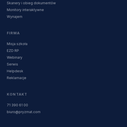
Skanery i obieg dokumentów
Monitory interaktywne
Wynajem
FIRMA
Misja szkoła
EZD RP
Webinary
Serwis
Helpdesk
Reklamacje
KONTAKT
71 390 61 00
biuro@pryzmat.com