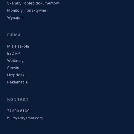
Skanery i obieg dokumentów
Monitory interaktywne
Wynajem
FIRMA
Misja szkoła
EZD RP
Webinary
Serwis
Helpdesk
Reklamacje
KONTAKT
71 390 61 00
biuro@pryzmat.com