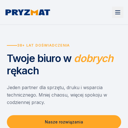
Strona główna
Tonery i tusze
38+ LAT DOŚWIADCZENIA
Urządzenia
Wynajem
Drukarki i urządzenia wielofunkcyjne
Twoje biuro
w
dobrych
EZD RP
Etykiety i identyfikacja
Wynajem drukarek
Misja szkoła
Skanery i obieg dokumentów
Wynajem urządzeń biurowych
rękach
Monitory interaktywne
Asystent druku
Serwis
Niszczarki dokumentów
Sklep
O nas
Jeden partner dla sprzętu, druku i wsparcia
technicznego. Mniej chaosu, więcej spokoju w
Kontakt
PL
/
EN
codziennej pracy.
Nasze rozwiązania