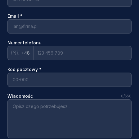
Email
*
Numer telefonu
🇵🇱 +48
Kod pocztowy
*
Wiadomość
0
/550