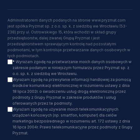
Administratorem danych podanych na stronie www.pryzmat.com
jest spółka Pryzmat sp. z o.o. sp. k. z siedzibą we Wrocławiu (53-
238) przy ul. Ostrowskiego 15, która wchodzi w skład grupy
przedsiębiorstw, dalej zwanej Grupą Pryzmat i jest
przedsiębiorstwem sprawującym kontrolę nad pozostałymi
podmiotami, w tym kontroluje przetwarzanie danych osobowych w
tych podmiotach.
*
Wyrażam zgodę na przetwarzanie moich danych osobowych w
zakresie podanym w niniejszym formularzu przez Pryzmat sp. z
o.o. sp. k. z siedzibą we Wrocławiu.
Wyrażam zgodę na przesyłanie informacji handlowej za pomocą
środków komunikacji elektronicznej w rozumieniu ustawy z dnia
18 lipca 2002r. o świadczeniu usług drogą elektroniczną przez
podmioty z Grupy Pryzmat w zakresie produktów i usług
oferowanych przez te podmioty.
Wyrażam zgodę na używanie moich telekomunikacyjnych
urządzeń końcowych (np. smartfon, komputer) dla celów
marketingu bezpośredniego w rozumieniu art. 172 ustawy z dnia
16 lipca 2004r. Prawo telekomunikacyjne przez podmioty z Grupy
Pryzmat.