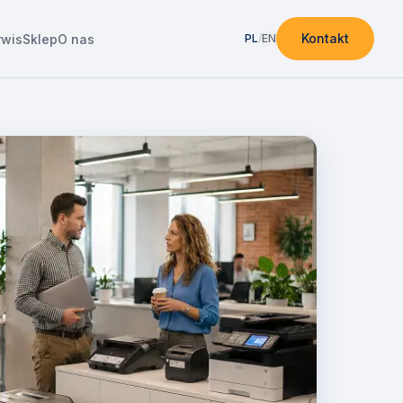
Kontakt
rwis
Sklep
O nas
PL
/
EN