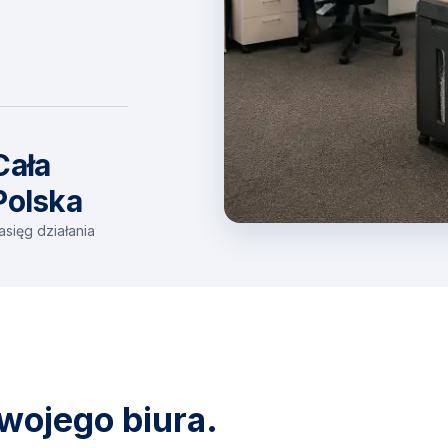
Cała
Polska
asięg działania
wojego biura.