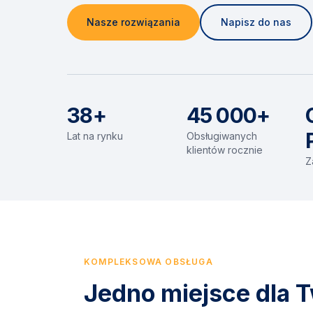
Nasze rozwiązania
Napisz do nas
38+
45 000+
Lat na rynku
Obsługiwanych
klientów rocznie
Z
KOMPLEKSOWA OBSŁUGA
Jedno miejsce dla T