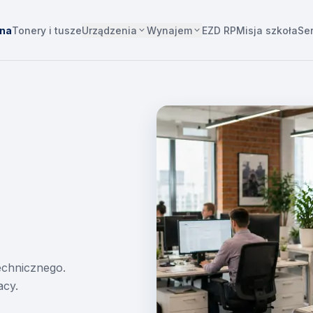
Urządzenia
Wynajem
wna
Tonery i tusze
EZD RP
Misja szkoła
Se
technicznego.
acy.