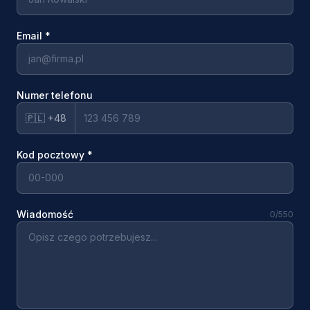
Email
*
Numer telefonu
🇵🇱 +48
Kod pocztowy
*
Wiadomość
0
/550