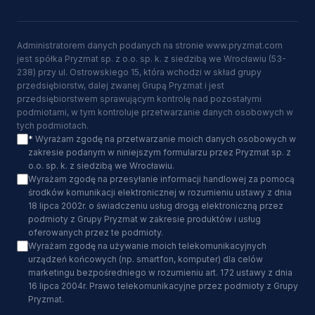
Administratorem danych podanych na stronie www.pryzmat.com
jest spółka Pryzmat sp. z o.o. sp. k. z siedzibą we Wrocławiu (53-
238) przy ul. Ostrowskiego 15, która wchodzi w skład grupy
przedsiębiorstw, dalej zwanej Grupą Pryzmat i jest
przedsiębiorstwem sprawującym kontrolę nad pozostałymi
podmiotami, w tym kontroluje przetwarzanie danych osobowych w
tych podmiotach.
*
Wyrażam zgodę na przetwarzanie moich danych osobowych w
zakresie podanym w niniejszym formularzu przez Pryzmat sp. z
o.o. sp. k. z siedzibą we Wrocławiu.
Wyrażam zgodę na przesyłanie informacji handlowej za pomocą
środków komunikacji elektronicznej w rozumieniu ustawy z dnia
18 lipca 2002r. o świadczeniu usług drogą elektroniczną przez
podmioty z Grupy Pryzmat w zakresie produktów i usług
oferowanych przez te podmioty.
Wyrażam zgodę na używanie moich telekomunikacyjnych
urządzeń końcowych (np. smartfon, komputer) dla celów
marketingu bezpośredniego w rozumieniu art. 172 ustawy z dnia
16 lipca 2004r. Prawo telekomunikacyjne przez podmioty z Grupy
Pryzmat.