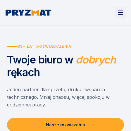
Strona główna
Tonery i tusze
38+ LAT DOŚWIADCZENIA
Urządzenia
Wynajem
Drukarki i urządzenia wielofunkcyjne
Twoje biuro
w
dobrych
EZD RP
Etykiety i identyfikacja
Wynajem drukarek
Misja szkoła
Skanery i obieg dokumentów
Wynajem urządzeń biurowych
rękach
Monitory interaktywne
Asystent druku
Serwis
Niszczarki dokumentów
Sklep
O nas
Jeden partner dla sprzętu, druku i wsparcia
technicznego. Mniej chaosu, więcej spokoju w
Kontakt
PL
/
EN
codziennej pracy.
Nasze rozwiązania