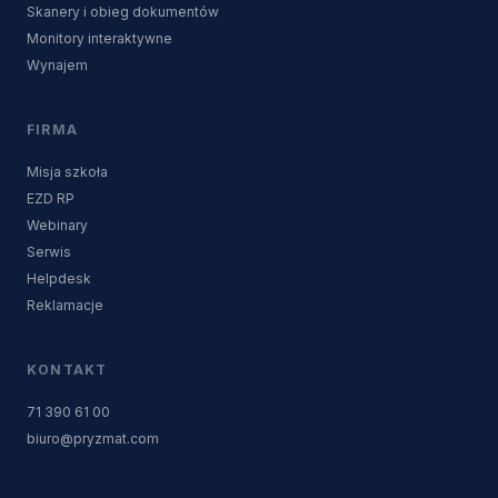
Skanery i obieg dokumentów
Monitory interaktywne
Wynajem
FIRMA
Misja szkoła
EZD RP
Webinary
Serwis
Helpdesk
Reklamacje
KONTAKT
71 390 61 00
biuro@pryzmat.com