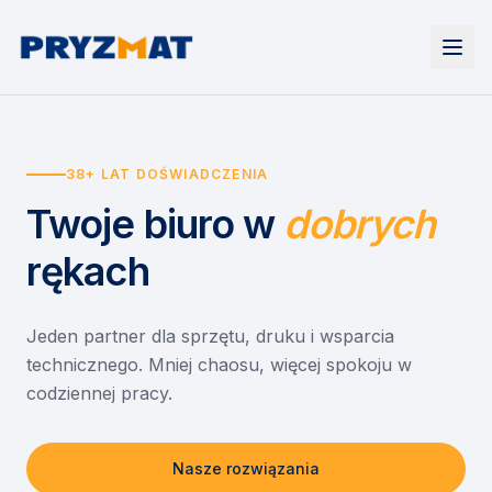
Strona główna
Tonery i tusze
38+ LAT DOŚWIADCZENIA
Urządzenia
Wynajem
Drukarki i urządzenia wielofunkcyjne
Twoje biuro
w
dobrych
EZD RP
Etykiety i identyfikacja
Wynajem drukarek
Misja szkoła
Skanery i obieg dokumentów
Wynajem urządzeń biurowych
rękach
Monitory interaktywne
Asystent druku
Serwis
Niszczarki dokumentów
Sklep
O nas
Jeden partner dla sprzętu, druku i wsparcia
technicznego. Mniej chaosu, więcej spokoju w
Kontakt
PL
/
EN
codziennej pracy.
Nasze rozwiązania