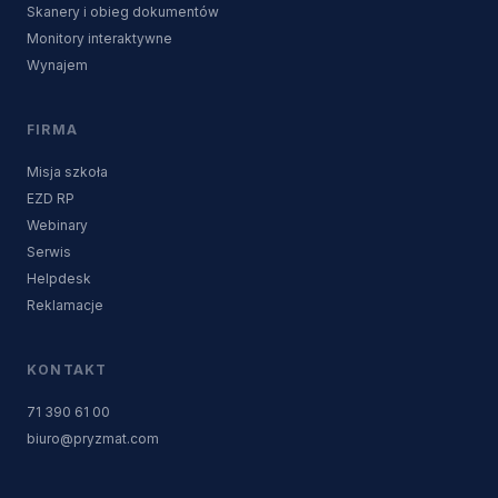
Skanery i obieg dokumentów
Monitory interaktywne
Wynajem
FIRMA
Misja szkoła
EZD RP
Webinary
Serwis
Helpdesk
Reklamacje
KONTAKT
71 390 61 00
biuro@pryzmat.com