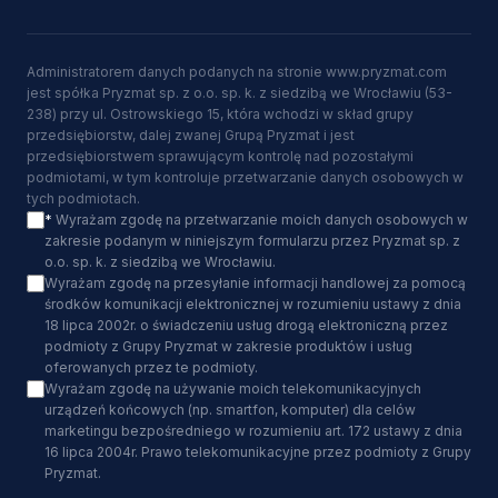
Administratorem danych podanych na stronie www.pryzmat.com
jest spółka Pryzmat sp. z o.o. sp. k. z siedzibą we Wrocławiu (53-
238) przy ul. Ostrowskiego 15, która wchodzi w skład grupy
przedsiębiorstw, dalej zwanej Grupą Pryzmat i jest
przedsiębiorstwem sprawującym kontrolę nad pozostałymi
podmiotami, w tym kontroluje przetwarzanie danych osobowych w
tych podmiotach.
*
Wyrażam zgodę na przetwarzanie moich danych osobowych w
zakresie podanym w niniejszym formularzu przez Pryzmat sp. z
o.o. sp. k. z siedzibą we Wrocławiu.
Wyrażam zgodę na przesyłanie informacji handlowej za pomocą
środków komunikacji elektronicznej w rozumieniu ustawy z dnia
18 lipca 2002r. o świadczeniu usług drogą elektroniczną przez
podmioty z Grupy Pryzmat w zakresie produktów i usług
oferowanych przez te podmioty.
Wyrażam zgodę na używanie moich telekomunikacyjnych
urządzeń końcowych (np. smartfon, komputer) dla celów
marketingu bezpośredniego w rozumieniu art. 172 ustawy z dnia
16 lipca 2004r. Prawo telekomunikacyjne przez podmioty z Grupy
Pryzmat.