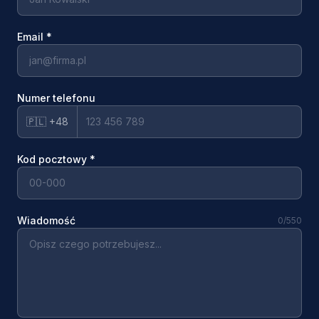
Email
*
Numer telefonu
🇵🇱 +48
Kod pocztowy
*
Wiadomość
0
/550