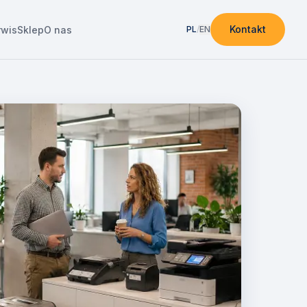
Kontakt
rwis
Sklep
O nas
PL
/
EN