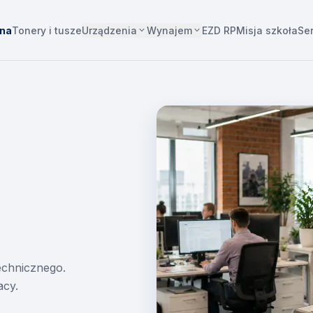
Urządzenia
Wynajem
wna
Tonery i tusze
EZD RP
Misja szkoła
Se
technicznego.
acy.