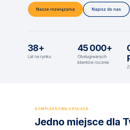
Nasze rozwiązania
Napisz do nas
38+
45 000+
Lat na rynku
Obsługiwanych
klientów rocznie
Z
KOMPLEKSOWA OBSŁUGA
Jedno miejsce dla T