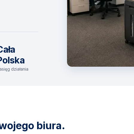
Cała
Polska
asięg działania
wojego biura.