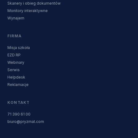
Skanery i obieg dokumentów
Monitory interaktywne
Wynajem
FIRMA
Misja szkoła
EZD RP
Webinary
Serwis
Helpdesk
Reklamacje
KONTAKT
71 390 61 00
biuro@pryzmat.com