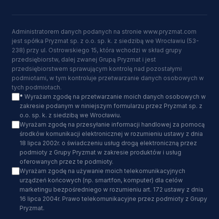
Administratorem danych podanych na stronie www.pryzmat.com
jest spółka Pryzmat sp. z o.o. sp. k. z siedzibą we Wrocławiu (53-
238) przy ul. Ostrowskiego 15, która wchodzi w skład grupy
przedsiębiorstw, dalej zwanej Grupą Pryzmat i jest
przedsiębiorstwem sprawującym kontrolę nad pozostałymi
podmiotami, w tym kontroluje przetwarzanie danych osobowych w
tych podmiotach.
*
Wyrażam zgodę na przetwarzanie moich danych osobowych w
zakresie podanym w niniejszym formularzu przez Pryzmat sp. z
o.o. sp. k. z siedzibą we Wrocławiu.
Wyrażam zgodę na przesyłanie informacji handlowej za pomocą
środków komunikacji elektronicznej w rozumieniu ustawy z dnia
18 lipca 2002r. o świadczeniu usług drogą elektroniczną przez
podmioty z Grupy Pryzmat w zakresie produktów i usług
oferowanych przez te podmioty.
Wyrażam zgodę na używanie moich telekomunikacyjnych
urządzeń końcowych (np. smartfon, komputer) dla celów
marketingu bezpośredniego w rozumieniu art. 172 ustawy z dnia
16 lipca 2004r. Prawo telekomunikacyjne przez podmioty z Grupy
Pryzmat.