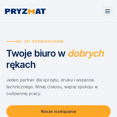
Strona główna
Tonery i tusze
38+ LAT DOŚWIADCZENIA
Urządzenia
Wynajem
Drukarki i urządzenia wielofunkcyjne
Twoje biuro
w
dobrych
EZD RP
Etykiety i identyfikacja
Wynajem drukarek
Misja szkoła
Skanery i obieg dokumentów
Wynajem urządzeń biurowych
rękach
Monitory interaktywne
Asystent druku
Serwis
Niszczarki dokumentów
Sklep
O nas
Jeden partner dla sprzętu, druku i wsparcia
technicznego. Mniej chaosu, więcej spokoju w
Kontakt
PL
/
EN
codziennej pracy.
Nasze rozwiązania