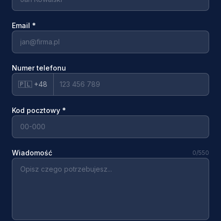
Email
*
Numer telefonu
🇵🇱 +48
Kod pocztowy
*
Wiadomość
0
/550