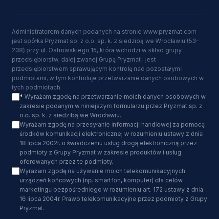
Administratorem danych podanych na stronie www.pryzmat.com
jest spółka Pryzmat sp. z o.o. sp. k. z siedzibą we Wrocławiu (53-
238) przy ul. Ostrowskiego 15, która wchodzi w skład grupy
przedsiębiorstw, dalej zwanej Grupą Pryzmat i jest
przedsiębiorstwem sprawującym kontrolę nad pozostałymi
podmiotami, w tym kontroluje przetwarzanie danych osobowych w
tych podmiotach.
*
Wyrażam zgodę na przetwarzanie moich danych osobowych w
zakresie podanym w niniejszym formularzu przez Pryzmat sp. z
o.o. sp. k. z siedzibą we Wrocławiu.
Wyrażam zgodę na przesyłanie informacji handlowej za pomocą
środków komunikacji elektronicznej w rozumieniu ustawy z dnia
18 lipca 2002r. o świadczeniu usług drogą elektroniczną przez
podmioty z Grupy Pryzmat w zakresie produktów i usług
oferowanych przez te podmioty.
Wyrażam zgodę na używanie moich telekomunikacyjnych
urządzeń końcowych (np. smartfon, komputer) dla celów
marketingu bezpośredniego w rozumieniu art. 172 ustawy z dnia
16 lipca 2004r. Prawo telekomunikacyjne przez podmioty z Grupy
Pryzmat.