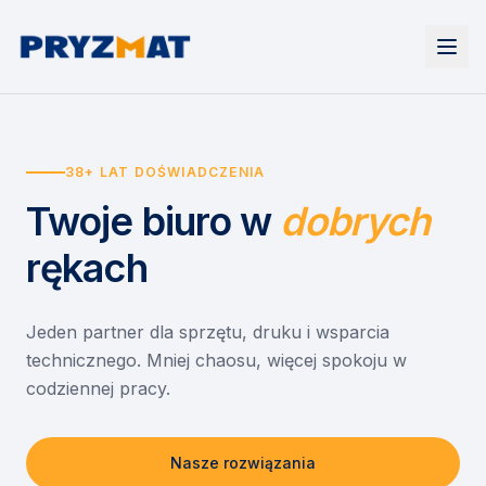
Strona główna
Tonery i tusze
38+ LAT DOŚWIADCZENIA
Urządzenia
Wynajem
Drukarki i urządzenia wielofunkcyjne
Twoje biuro
w
dobrych
EZD RP
Etykiety i identyfikacja
Wynajem drukarek
Misja szkoła
Skanery i obieg dokumentów
Wynajem urządzeń biurowych
rękach
Monitory interaktywne
Asystent druku
Serwis
Niszczarki dokumentów
Sklep
O nas
Jeden partner dla sprzętu, druku i wsparcia
technicznego. Mniej chaosu, więcej spokoju w
Kontakt
PL
/
EN
codziennej pracy.
Nasze rozwiązania