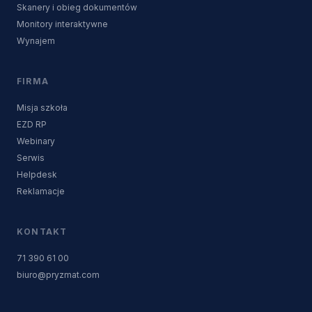
Skanery i obieg dokumentów
Monitory interaktywne
Wynajem
FIRMA
Misja szkoła
EZD RP
Webinary
Serwis
Helpdesk
Reklamacje
KONTAKT
71 390 61 00
biuro@pryzmat.com