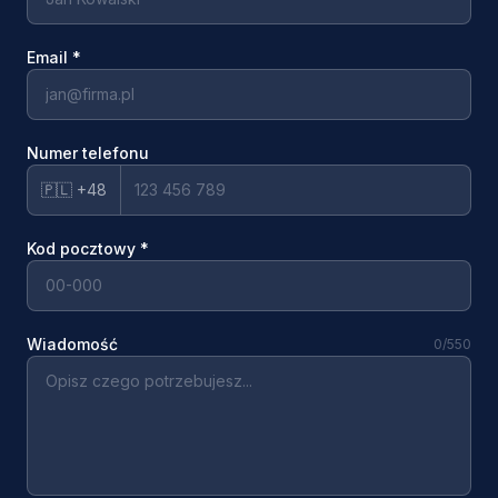
Email
*
Numer telefonu
🇵🇱 +48
Kod pocztowy
*
Wiadomość
0
/550