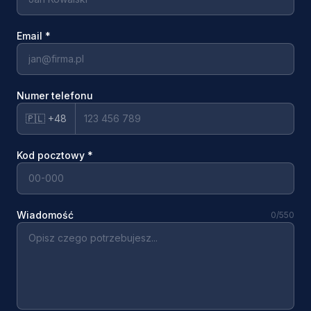
Email
*
Numer telefonu
🇵🇱 +48
Kod pocztowy
*
Wiadomość
0
/550