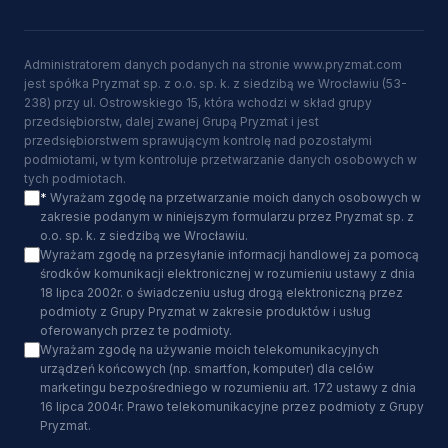
Administratorem danych podanych na stronie www.pryzmat.com
jest spółka Pryzmat sp. z o.o. sp. k. z siedzibą we Wrocławiu (53-
238) przy ul. Ostrowskiego 15, która wchodzi w skład grupy
przedsiębiorstw, dalej zwanej Grupą Pryzmat i jest
przedsiębiorstwem sprawującym kontrolę nad pozostałymi
podmiotami, w tym kontroluje przetwarzanie danych osobowych w
tych podmiotach.
*
Wyrażam zgodę na przetwarzanie moich danych osobowych w
zakresie podanym w niniejszym formularzu przez Pryzmat sp. z
o.o. sp. k. z siedzibą we Wrocławiu.
Wyrażam zgodę na przesyłanie informacji handlowej za pomocą
środków komunikacji elektronicznej w rozumieniu ustawy z dnia
18 lipca 2002r. o świadczeniu usług drogą elektroniczną przez
podmioty z Grupy Pryzmat w zakresie produktów i usług
oferowanych przez te podmioty.
Wyrażam zgodę na używanie moich telekomunikacyjnych
urządzeń końcowych (np. smartfon, komputer) dla celów
marketingu bezpośredniego w rozumieniu art. 172 ustawy z dnia
16 lipca 2004r. Prawo telekomunikacyjne przez podmioty z Grupy
Pryzmat.