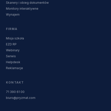
Skanery i obieg dokumentów
Monitory interaktywne
Wynajem
FIRMA
Misja szkoła
EZD RP
Webinary
Serwis
Helpdesk
Reklamacje
KONTAKT
71 390 61 00
biuro@pryzmat.com