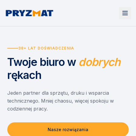
Strona główna
Tonery i tusze
38+ LAT DOŚWIADCZENIA
Urządzenia
Wynajem
Drukarki i urządzenia wielofunkcyjne
Twoje biuro
w
dobrych
EZD RP
Etykiety i identyfikacja
Wynajem drukarek
Misja szkoła
Skanery i obieg dokumentów
Wynajem urządzeń biurowych
rękach
Monitory interaktywne
Asystent druku
Serwis
Niszczarki dokumentów
Sklep
O nas
Jeden partner dla sprzętu, druku i wsparcia
technicznego. Mniej chaosu, więcej spokoju w
Kontakt
PL
/
EN
codziennej pracy.
Nasze rozwiązania