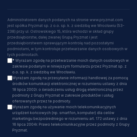
Administratorem danych podanych na stronie www.pryzmat.com
jest spółka Pryzmat sp. z o.o. sp. k. z siedzibą we Wrocławiu (53-
238) przy ul. Ostrowskiego 15, która wchodzi w skład grupy
przedsiębiorstw, dalej zwanej Grupą Pryzmat i jest
przedsiębiorstwem sprawującym kontrolę nad pozostałymi
podmiotami, w tym kontroluje przetwarzanie danych osobowych w
tych podmiotach.
*
Wyrażam zgodę na przetwarzanie moich danych osobowych w
zakresie podanym w niniejszym formularzu przez Pryzmat sp. z
o.o. sp. k. z siedzibą we Wrocławiu.
Wyrażam zgodę na przesyłanie informacji handlowej za pomocą
środków komunikacji elektronicznej w rozumieniu ustawy z dnia
18 lipca 2002r. o świadczeniu usług drogą elektroniczną przez
podmioty z Grupy Pryzmat w zakresie produktów i usług
oferowanych przez te podmioty.
Wyrażam zgodę na używanie moich telekomunikacyjnych
urządzeń końcowych (np. smartfon, komputer) dla celów
marketingu bezpośredniego w rozumieniu art. 172 ustawy z dnia
16 lipca 2004r. Prawo telekomunikacyjne przez podmioty z Grupy
Pryzmat.