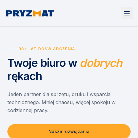
Strona główna
Tonery i tusze
38+ LAT DOŚWIADCZENIA
Urządzenia
Wynajem
Drukarki i urządzenia wielofunkcyjne
Twoje biuro
w
dobrych
EZD RP
Etykiety i identyfikacja
Wynajem drukarek
Misja szkoła
Skanery i obieg dokumentów
Wynajem urządzeń biurowych
rękach
Monitory interaktywne
Asystent druku
Serwis
Niszczarki dokumentów
Sklep
O nas
Jeden partner dla sprzętu, druku i wsparcia
technicznego. Mniej chaosu, więcej spokoju w
Kontakt
PL
/
EN
codziennej pracy.
Nasze rozwiązania