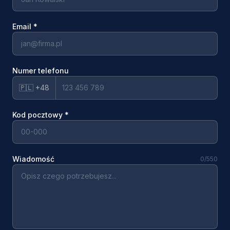
Email
*
Numer telefonu
🇵🇱 +48
Kod pocztowy
*
Wiadomość
0
/550