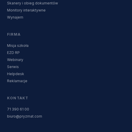
Skanery i obieg dokumentów
Monitory interaktywne
Wynajem
FIRMA
Misja szkoła
EZD RP
Webinary
Serwis
Helpdesk
Reklamacje
KONTAKT
71 390 61 00
biuro@pryzmat.com