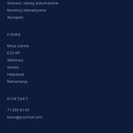
Skanery i obieg dokumentów
Monitory interaktywne
Wynajem
FIRMA
Misja szkoła
EZD RP
Webinary
Serwis
Helpdesk
Reklamacje
KONTAKT
71 390 61 00
biuro@pryzmat.com