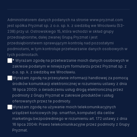
Administratorem danych podanych na stronie www.pryzmat.com
jest spółka Pryzmat sp. z o.o. sp. k. z siedzibą we Wrocławiu (53-
238) przy ul. Ostrowskiego 15, która wchodzi w skład grupy
przedsiębiorstw, dalej zwanej Grupą Pryzmat i jest
przedsiębiorstwem sprawującym kontrolę nad pozostałymi
podmiotami, w tym kontroluje przetwarzanie danych osobowych w
tych podmiotach.
*
Wyrażam zgodę na przetwarzanie moich danych osobowych w
zakresie podanym w niniejszym formularzu przez Pryzmat sp. z
o.o. sp. k. z siedzibą we Wrocławiu.
Wyrażam zgodę na przesyłanie informacji handlowej za pomocą
środków komunikacji elektronicznej w rozumieniu ustawy z dnia
18 lipca 2002r. o świadczeniu usług drogą elektroniczną przez
podmioty z Grupy Pryzmat w zakresie produktów i usług
oferowanych przez te podmioty.
Wyrażam zgodę na używanie moich telekomunikacyjnych
urządzeń końcowych (np. smartfon, komputer) dla celów
marketingu bezpośredniego w rozumieniu art. 172 ustawy z dnia
16 lipca 2004r. Prawo telekomunikacyjne przez podmioty z Grupy
Pryzmat.