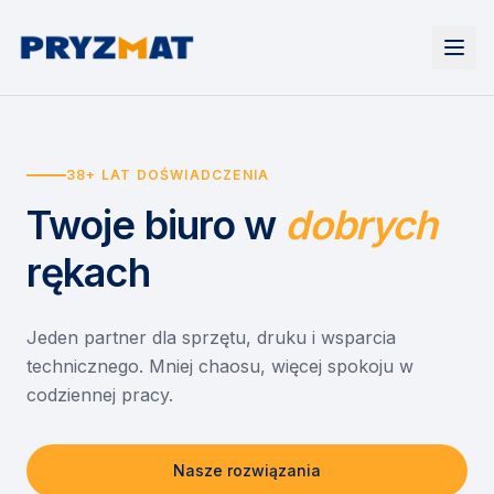
Strona główna
Tonery i tusze
38+ LAT DOŚWIADCZENIA
Urządzenia
Wynajem
Drukarki i urządzenia wielofunkcyjne
Twoje biuro
w
dobrych
EZD RP
Etykiety i identyfikacja
Wynajem drukarek
Misja szkoła
Skanery i obieg dokumentów
Wynajem urządzeń biurowych
rękach
Monitory interaktywne
Asystent druku
Serwis
Niszczarki dokumentów
Sklep
O nas
Jeden partner dla sprzętu, druku i wsparcia
technicznego. Mniej chaosu, więcej spokoju w
Kontakt
PL
/
EN
codziennej pracy.
Nasze rozwiązania