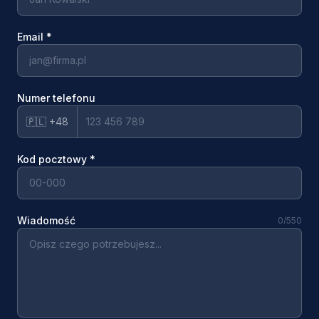
Email
*
Numer telefonu
🇵🇱 +48
Kod pocztowy
*
Wiadomość
0
/550