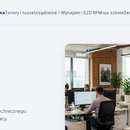
Urządzenia
Wynajem
wna
Tonery i tusze
EZD RP
Misja szkoła
Se
technicznego.
acy.