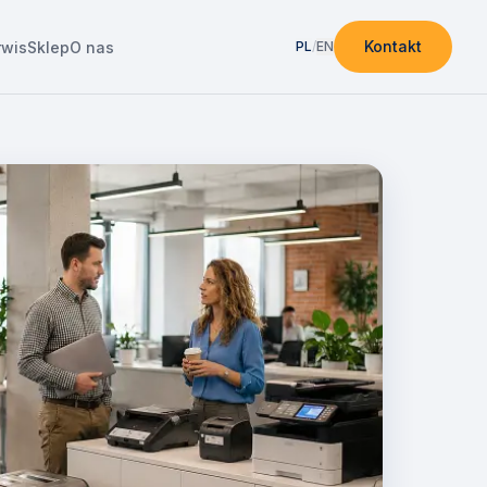
Kontakt
rwis
Sklep
O nas
PL
/
EN