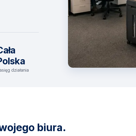
Cała
Polska
asięg działania
wojego biura.