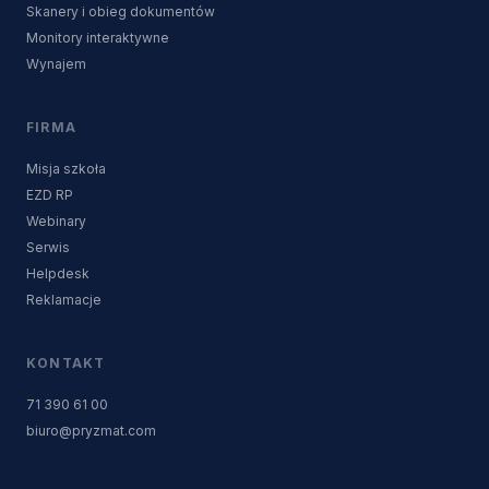
Skanery i obieg dokumentów
Monitory interaktywne
Wynajem
FIRMA
Misja szkoła
EZD RP
Webinary
Serwis
Helpdesk
Reklamacje
KONTAKT
71 390 61 00
biuro@pryzmat.com