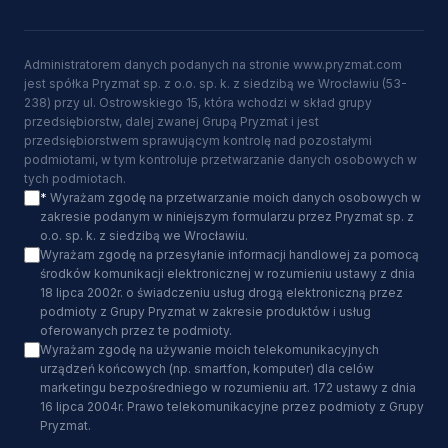
Administratorem danych podanych na stronie www.pryzmat.com
jest spółka Pryzmat sp. z o.o. sp. k. z siedzibą we Wrocławiu (53-
238) przy ul. Ostrowskiego 15, która wchodzi w skład grupy
przedsiębiorstw, dalej zwanej Grupą Pryzmat i jest
przedsiębiorstwem sprawującym kontrolę nad pozostałymi
podmiotami, w tym kontroluje przetwarzanie danych osobowych w
tych podmiotach.
*
Wyrażam zgodę na przetwarzanie moich danych osobowych w
zakresie podanym w niniejszym formularzu przez Pryzmat sp. z
o.o. sp. k. z siedzibą we Wrocławiu.
Wyrażam zgodę na przesyłanie informacji handlowej za pomocą
środków komunikacji elektronicznej w rozumieniu ustawy z dnia
18 lipca 2002r. o świadczeniu usług drogą elektroniczną przez
podmioty z Grupy Pryzmat w zakresie produktów i usług
oferowanych przez te podmioty.
Wyrażam zgodę na używanie moich telekomunikacyjnych
urządzeń końcowych (np. smartfon, komputer) dla celów
marketingu bezpośredniego w rozumieniu art. 172 ustawy z dnia
16 lipca 2004r. Prawo telekomunikacyjne przez podmioty z Grupy
Pryzmat.