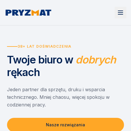
Strona główna
Tonery i tusze
38+ LAT DOŚWIADCZENIA
Urządzenia
Wynajem
Drukarki i urządzenia wielofunkcyjne
Twoje biuro
w
dobrych
EZD RP
Etykiety i identyfikacja
Wynajem drukarek
Misja szkoła
Skanery i obieg dokumentów
Wynajem urządzeń biurowych
rękach
Monitory interaktywne
Asystent druku
Serwis
Niszczarki dokumentów
Sklep
O nas
Jeden partner dla sprzętu, druku i wsparcia
technicznego. Mniej chaosu, więcej spokoju w
Kontakt
PL
/
EN
codziennej pracy.
Nasze rozwiązania