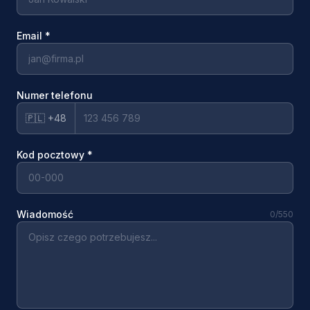
Email
*
Numer telefonu
🇵🇱 +48
Kod pocztowy
*
Wiadomość
0
/550