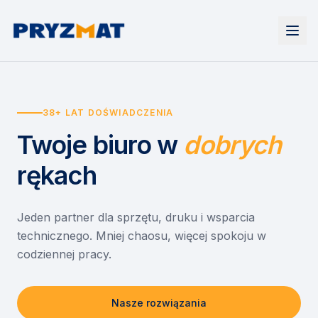
Strona główna
Tonery i tusze
38+ LAT DOŚWIADCZENIA
Urządzenia
Wynajem
Drukarki i urządzenia wielofunkcyjne
Twoje biuro
w
dobrych
EZD RP
Etykiety i identyfikacja
Wynajem drukarek
Misja szkoła
Skanery i obieg dokumentów
Wynajem urządzeń biurowych
rękach
Monitory interaktywne
Asystent druku
Serwis
Niszczarki dokumentów
Sklep
O nas
Jeden partner dla sprzętu, druku i wsparcia
technicznego. Mniej chaosu, więcej spokoju w
Kontakt
PL
/
EN
codziennej pracy.
Nasze rozwiązania