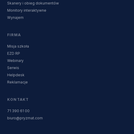
Skanery i obieg dokumentów
Monitory interaktywne
Wynajem
FIRMA
Misja szkoła
EZD RP
Webinary
Serwis
Helpdesk
Reklamacje
KONTAKT
71 390 61 00
biuro@pryzmat.com