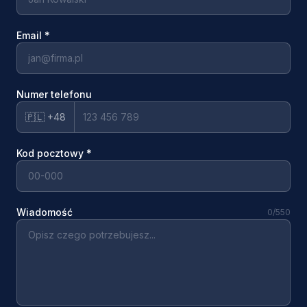
Email
*
Numer telefonu
🇵🇱 +48
Kod pocztowy
*
Wiadomość
0
/550