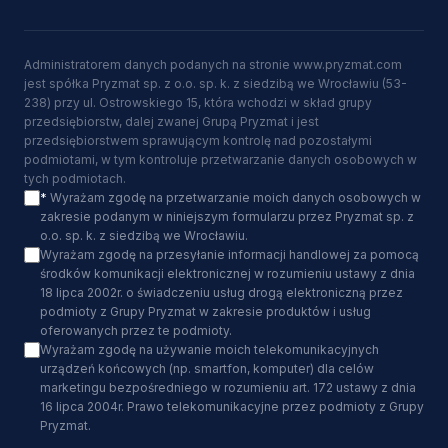
Administratorem danych podanych na stronie www.pryzmat.com
jest spółka Pryzmat sp. z o.o. sp. k. z siedzibą we Wrocławiu (53-
238) przy ul. Ostrowskiego 15, która wchodzi w skład grupy
przedsiębiorstw, dalej zwanej Grupą Pryzmat i jest
przedsiębiorstwem sprawującym kontrolę nad pozostałymi
podmiotami, w tym kontroluje przetwarzanie danych osobowych w
tych podmiotach.
*
Wyrażam zgodę na przetwarzanie moich danych osobowych w
zakresie podanym w niniejszym formularzu przez Pryzmat sp. z
o.o. sp. k. z siedzibą we Wrocławiu.
Wyrażam zgodę na przesyłanie informacji handlowej za pomocą
środków komunikacji elektronicznej w rozumieniu ustawy z dnia
18 lipca 2002r. o świadczeniu usług drogą elektroniczną przez
podmioty z Grupy Pryzmat w zakresie produktów i usług
oferowanych przez te podmioty.
Wyrażam zgodę na używanie moich telekomunikacyjnych
urządzeń końcowych (np. smartfon, komputer) dla celów
marketingu bezpośredniego w rozumieniu art. 172 ustawy z dnia
16 lipca 2004r. Prawo telekomunikacyjne przez podmioty z Grupy
Pryzmat.