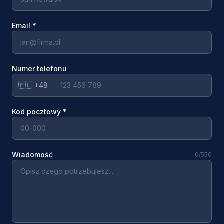
Email
*
Numer telefonu
🇵🇱 +48
Kod pocztowy
*
Wiadomość
0
/550