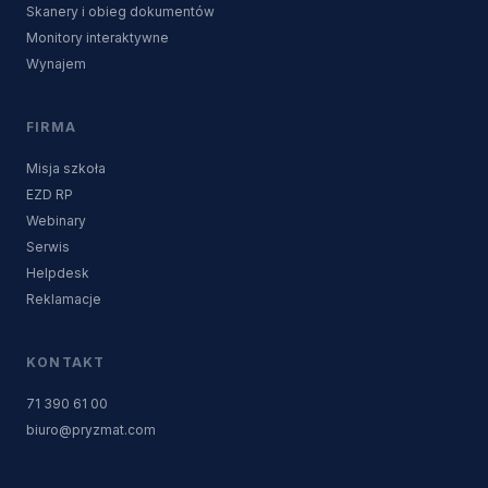
Skanery i obieg dokumentów
Monitory interaktywne
Wynajem
FIRMA
Misja szkoła
EZD RP
Webinary
Serwis
Helpdesk
Reklamacje
KONTAKT
71 390 61 00
biuro@pryzmat.com