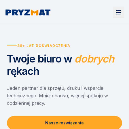
Strona główna
Tonery i tusze
38+ LAT DOŚWIADCZENIA
Urządzenia
Wynajem
Drukarki i urządzenia wielofunkcyjne
Twoje biuro
w
dobrych
EZD RP
Etykiety i identyfikacja
Wynajem drukarek
Misja szkoła
Skanery i obieg dokumentów
Wynajem urządzeń biurowych
rękach
Monitory interaktywne
Asystent druku
Serwis
Niszczarki dokumentów
Sklep
O nas
Jeden partner dla sprzętu, druku i wsparcia
technicznego. Mniej chaosu, więcej spokoju w
Kontakt
PL
/
EN
codziennej pracy.
Nasze rozwiązania