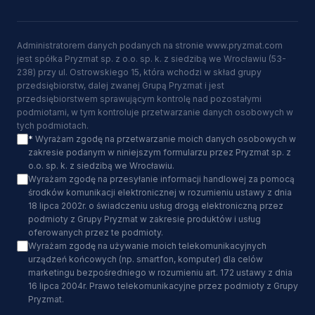
Administratorem danych podanych na stronie www.pryzmat.com
jest spółka Pryzmat sp. z o.o. sp. k. z siedzibą we Wrocławiu (53-
238) przy ul. Ostrowskiego 15, która wchodzi w skład grupy
przedsiębiorstw, dalej zwanej Grupą Pryzmat i jest
przedsiębiorstwem sprawującym kontrolę nad pozostałymi
podmiotami, w tym kontroluje przetwarzanie danych osobowych w
tych podmiotach.
*
Wyrażam zgodę na przetwarzanie moich danych osobowych w
zakresie podanym w niniejszym formularzu przez Pryzmat sp. z
o.o. sp. k. z siedzibą we Wrocławiu.
Wyrażam zgodę na przesyłanie informacji handlowej za pomocą
środków komunikacji elektronicznej w rozumieniu ustawy z dnia
18 lipca 2002r. o świadczeniu usług drogą elektroniczną przez
podmioty z Grupy Pryzmat w zakresie produktów i usług
oferowanych przez te podmioty.
Wyrażam zgodę na używanie moich telekomunikacyjnych
urządzeń końcowych (np. smartfon, komputer) dla celów
marketingu bezpośredniego w rozumieniu art. 172 ustawy z dnia
16 lipca 2004r. Prawo telekomunikacyjne przez podmioty z Grupy
Pryzmat.