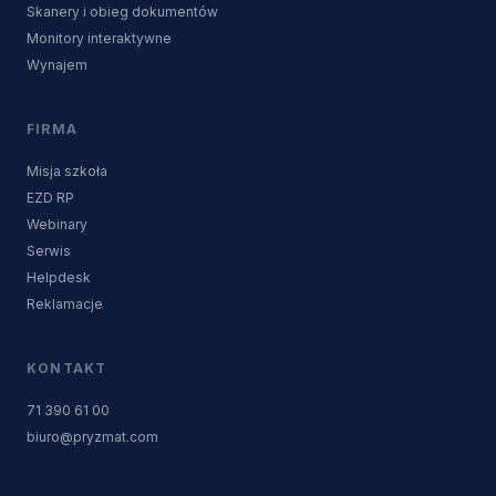
Skanery i obieg dokumentów
Monitory interaktywne
Wynajem
FIRMA
Misja szkoła
EZD RP
Webinary
Serwis
Helpdesk
Reklamacje
KONTAKT
71 390 61 00
biuro@pryzmat.com