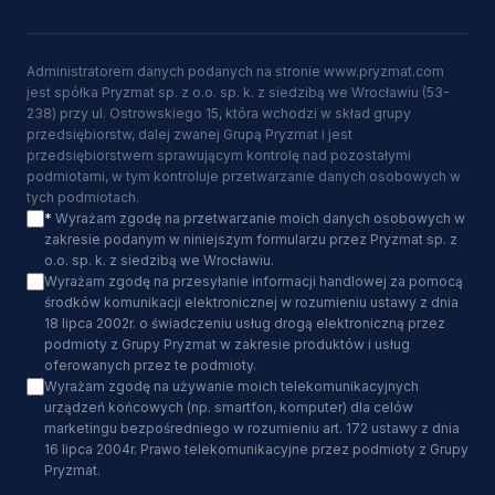
Administratorem danych podanych na stronie www.pryzmat.com
jest spółka Pryzmat sp. z o.o. sp. k. z siedzibą we Wrocławiu (53-
238) przy ul. Ostrowskiego 15, która wchodzi w skład grupy
przedsiębiorstw, dalej zwanej Grupą Pryzmat i jest
przedsiębiorstwem sprawującym kontrolę nad pozostałymi
podmiotami, w tym kontroluje przetwarzanie danych osobowych w
tych podmiotach.
*
Wyrażam zgodę na przetwarzanie moich danych osobowych w
zakresie podanym w niniejszym formularzu przez Pryzmat sp. z
o.o. sp. k. z siedzibą we Wrocławiu.
Wyrażam zgodę na przesyłanie informacji handlowej za pomocą
środków komunikacji elektronicznej w rozumieniu ustawy z dnia
18 lipca 2002r. o świadczeniu usług drogą elektroniczną przez
podmioty z Grupy Pryzmat w zakresie produktów i usług
oferowanych przez te podmioty.
Wyrażam zgodę na używanie moich telekomunikacyjnych
urządzeń końcowych (np. smartfon, komputer) dla celów
marketingu bezpośredniego w rozumieniu art. 172 ustawy z dnia
16 lipca 2004r. Prawo telekomunikacyjne przez podmioty z Grupy
Pryzmat.