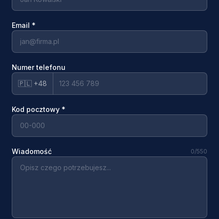
Email
*
Numer telefonu
🇵🇱 +48
Kod pocztowy
*
Wiadomość
0
/550