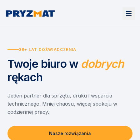
Strona główna
Tonery i tusze
38+ LAT DOŚWIADCZENIA
Urządzenia
Wynajem
Drukarki i urządzenia wielofunkcyjne
Twoje biuro
w
dobrych
EZD RP
Etykiety i identyfikacja
Wynajem drukarek
Misja szkoła
Skanery i obieg dokumentów
Wynajem urządzeń biurowych
rękach
Monitory interaktywne
Asystent druku
Serwis
Niszczarki dokumentów
Sklep
O nas
Jeden partner dla sprzętu, druku i wsparcia
technicznego. Mniej chaosu, więcej spokoju w
Kontakt
PL
/
EN
codziennej pracy.
Nasze rozwiązania