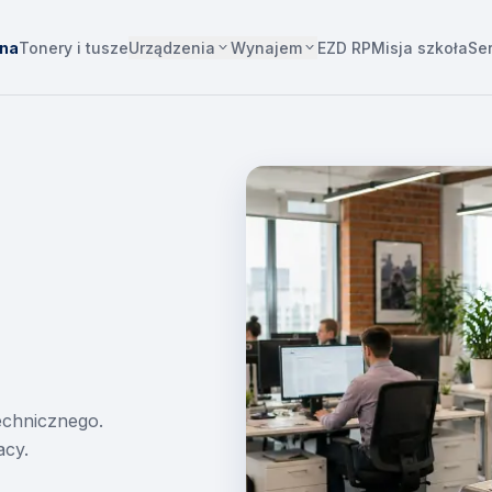
Urządzenia
Wynajem
wna
Tonery i tusze
EZD RP
Misja szkoła
Se
technicznego.
acy.