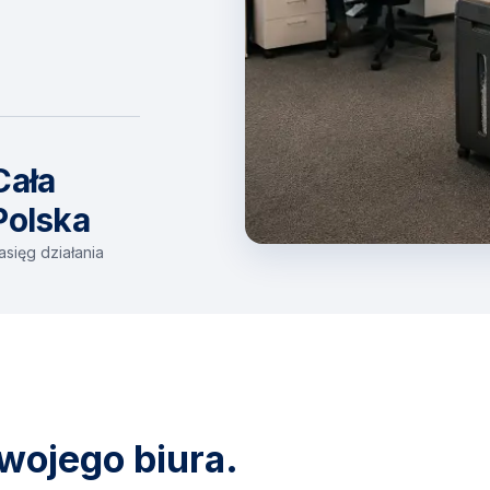
Cała
Polska
asięg działania
wojego biura.