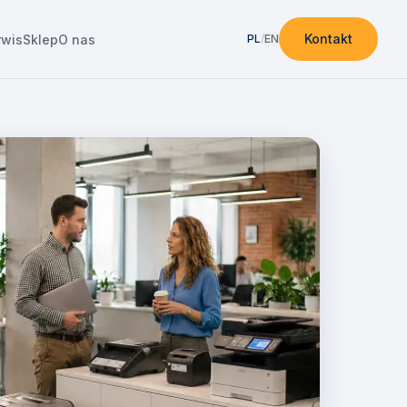
Kontakt
rwis
Sklep
O nas
PL
/
EN