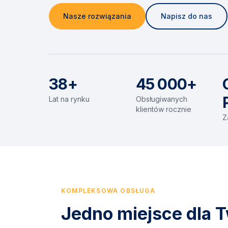
Nasze rozwiązania
Napisz do nas
38+
45 000+
Lat na rynku
Obsługiwanych
klientów rocznie
Z
KOMPLEKSOWA OBSŁUGA
Jedno miejsce dla T