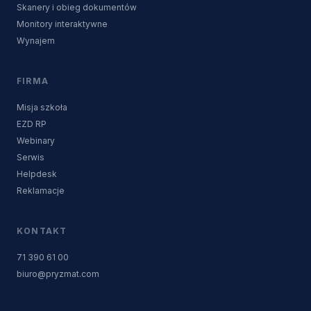
Skanery i obieg dokumentów
Monitory interaktywne
Wynajem
FIRMA
Misja szkoła
EZD RP
Webinary
Serwis
Helpdesk
Reklamacje
KONTAKT
71 390 61 00
biuro@pryzmat.com