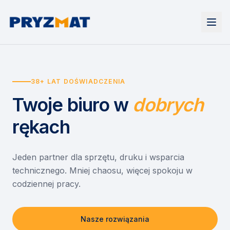
Strona główna
Tonery i tusze
38+ LAT DOŚWIADCZENIA
Urządzenia
Wynajem
Drukarki i urządzenia wielofunkcyjne
Twoje biuro
w
dobrych
EZD RP
Etykiety i identyfikacja
Wynajem drukarek
Misja szkoła
Skanery i obieg dokumentów
Wynajem urządzeń biurowych
rękach
Monitory interaktywne
Asystent druku
Serwis
Niszczarki dokumentów
Sklep
O nas
Jeden partner dla sprzętu, druku i wsparcia
technicznego. Mniej chaosu, więcej spokoju w
Kontakt
PL
/
EN
codziennej pracy.
Nasze rozwiązania