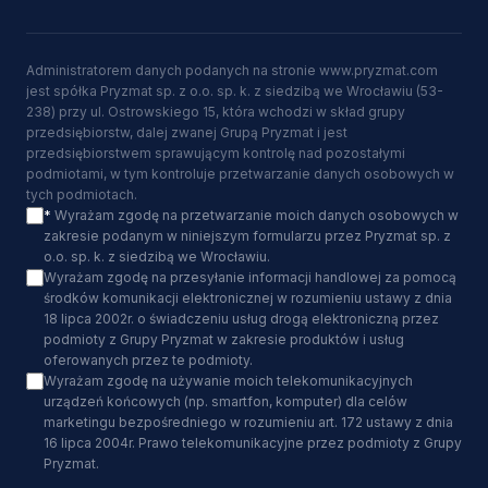
Administratorem danych podanych na stronie www.pryzmat.com
jest spółka Pryzmat sp. z o.o. sp. k. z siedzibą we Wrocławiu (53-
238) przy ul. Ostrowskiego 15, która wchodzi w skład grupy
przedsiębiorstw, dalej zwanej Grupą Pryzmat i jest
przedsiębiorstwem sprawującym kontrolę nad pozostałymi
podmiotami, w tym kontroluje przetwarzanie danych osobowych w
tych podmiotach.
*
Wyrażam zgodę na przetwarzanie moich danych osobowych w
zakresie podanym w niniejszym formularzu przez Pryzmat sp. z
o.o. sp. k. z siedzibą we Wrocławiu.
Wyrażam zgodę na przesyłanie informacji handlowej za pomocą
środków komunikacji elektronicznej w rozumieniu ustawy z dnia
18 lipca 2002r. o świadczeniu usług drogą elektroniczną przez
podmioty z Grupy Pryzmat w zakresie produktów i usług
oferowanych przez te podmioty.
Wyrażam zgodę na używanie moich telekomunikacyjnych
urządzeń końcowych (np. smartfon, komputer) dla celów
marketingu bezpośredniego w rozumieniu art. 172 ustawy z dnia
16 lipca 2004r. Prawo telekomunikacyjne przez podmioty z Grupy
Pryzmat.