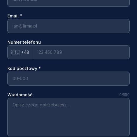
Email
*
Numer telefonu
🇵🇱 +48
Kod pocztowy
*
Wiadomość
0
/550