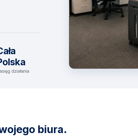
Cała
Polska
asięg działania
wojego biura.