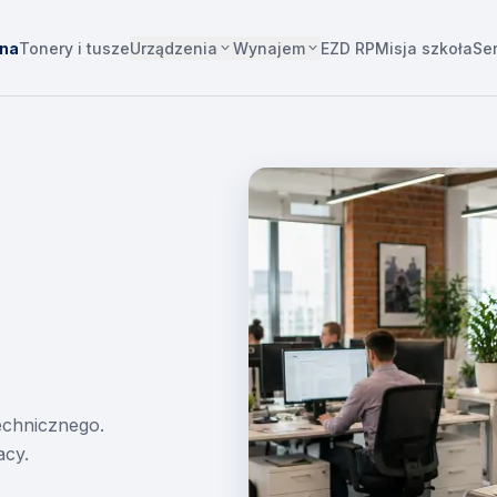
Urządzenia
Wynajem
wna
Tonery i tusze
EZD RP
Misja szkoła
Se
technicznego.
acy.