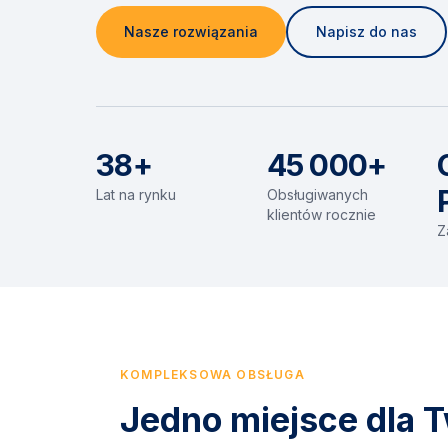
Nasze rozwiązania
Napisz do nas
38+
45 000+
Lat na rynku
Obsługiwanych
klientów rocznie
Z
KOMPLEKSOWA OBSŁUGA
Jedno miejsce dla T