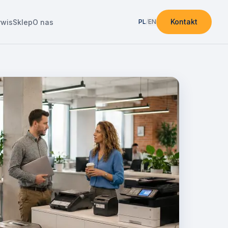
Kontakt
rwis
Sklep
O nas
PL
/
EN