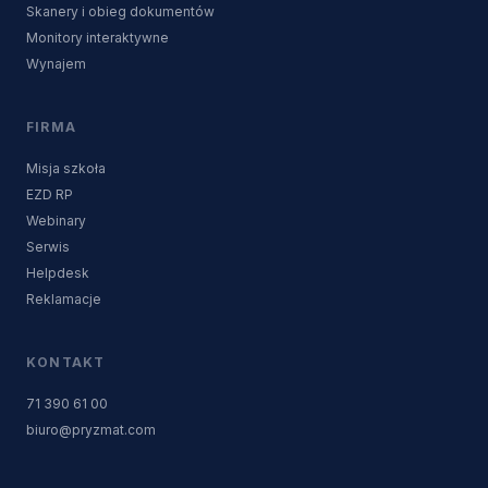
Skanery i obieg dokumentów
Monitory interaktywne
Wynajem
FIRMA
Misja szkoła
EZD RP
Webinary
Serwis
Helpdesk
Reklamacje
KONTAKT
71 390 61 00
biuro@pryzmat.com