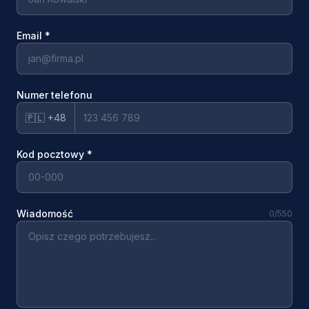
Email
*
Numer telefonu
🇵🇱 +48
Kod pocztowy
*
Wiadomość
0
/550