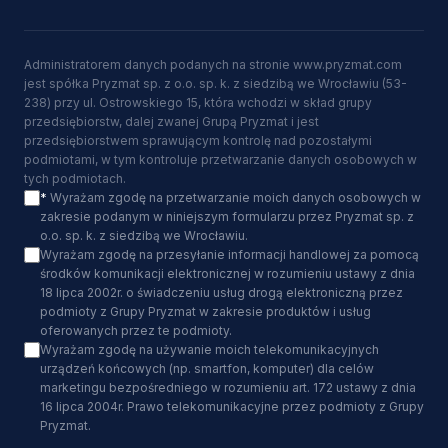
Administratorem danych podanych na stronie www.pryzmat.com
jest spółka Pryzmat sp. z o.o. sp. k. z siedzibą we Wrocławiu (53-
238) przy ul. Ostrowskiego 15, która wchodzi w skład grupy
przedsiębiorstw, dalej zwanej Grupą Pryzmat i jest
przedsiębiorstwem sprawującym kontrolę nad pozostałymi
podmiotami, w tym kontroluje przetwarzanie danych osobowych w
tych podmiotach.
*
Wyrażam zgodę na przetwarzanie moich danych osobowych w
zakresie podanym w niniejszym formularzu przez Pryzmat sp. z
o.o. sp. k. z siedzibą we Wrocławiu.
Wyrażam zgodę na przesyłanie informacji handlowej za pomocą
środków komunikacji elektronicznej w rozumieniu ustawy z dnia
18 lipca 2002r. o świadczeniu usług drogą elektroniczną przez
podmioty z Grupy Pryzmat w zakresie produktów i usług
oferowanych przez te podmioty.
Wyrażam zgodę na używanie moich telekomunikacyjnych
urządzeń końcowych (np. smartfon, komputer) dla celów
marketingu bezpośredniego w rozumieniu art. 172 ustawy z dnia
16 lipca 2004r. Prawo telekomunikacyjne przez podmioty z Grupy
Pryzmat.