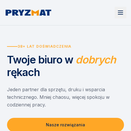
Strona główna
Tonery i tusze
38+ LAT DOŚWIADCZENIA
Urządzenia
Wynajem
Drukarki i urządzenia wielofunkcyjne
Twoje biuro
w
dobrych
EZD RP
Etykiety i identyfikacja
Wynajem drukarek
Misja szkoła
Skanery i obieg dokumentów
Wynajem urządzeń biurowych
rękach
Monitory interaktywne
Asystent druku
Serwis
Niszczarki dokumentów
Sklep
O nas
Jeden partner dla sprzętu, druku i wsparcia
technicznego. Mniej chaosu, więcej spokoju w
Kontakt
PL
/
EN
codziennej pracy.
Nasze rozwiązania